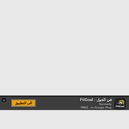
في الجول - FilGoal
×
الى التطبيق
Sarmady
FREE - In Google Play