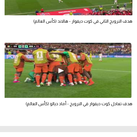
هدف النرويج الثاني في كوت ديفوار - هالاند (كأس العالم)
هدف تعادل كوت ديفوار في النرويج - أماد ديالو (كأس العالم)