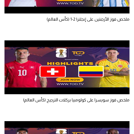
الوطن العربي
في المونديال
ملخص فوز الأرجنتين على إنجلترا 2-1 (كأس العالم)
رياضة نسائية
آسيا
أمريكا
ركن الألعاب
أقسام خاصة
Gamers
ملخص فوز سويسرا على كولومبيا بركلات الترجيح (كأس العالم)
ميركاتو
تحقيق في الجول
تقرير في الجول