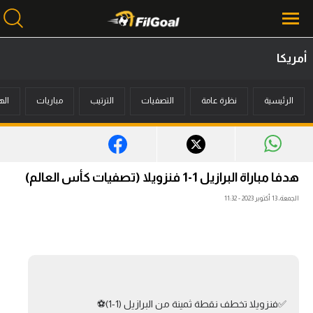
أمريكا
محتوى إخباري
الرئيسية
نظرة عامة
التصفيات
الترتيب
مباريات
اله
الرئيسية
أخبار
مباريات
هدفا مباراة البرازيل 1-1 فنزويلا (تصفيات كأس العالم)
ميركاتو
الجمعة، 13 أكتوبر 2023 - 11:32
فانتازي في الجول
مسابقة التوقعات
فيديوهات
✅فنزويلا تخطف نقطة ثمينة من البرازيل (1-1)⚽️
عدسات