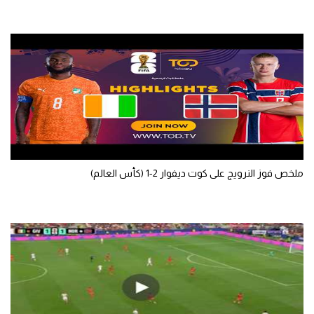
ملخص فوز النرويج على كوت ديفوار 2-1 (كأس العالم)