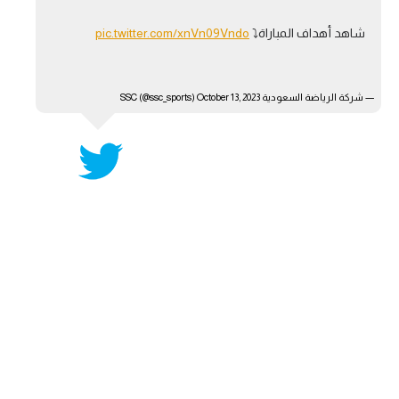
آراء حرة
شاهد أهداف المباراة⤵️
pic.twitter.com/xnVn09Vndo
ركن الألعاب
— شركة الرياضة السعودية SSC (@ssc_sports)
October 13, 2023
بطولات
أمريكا 2026
الدوري المصري
الدوري الإنجليزي الممتاز
الدوري الإسباني
الدوري الإيطالي
الدوري الألماني
الدوري الفرنسي