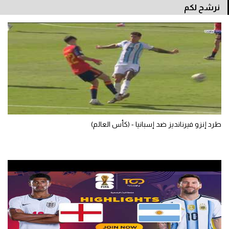
نرشح لكم
سعودي في الجول
الدوري الإنجليزي
الدوري الإسباني
دوري أبطال أوروبا
القسم الثاني
رياضات أخرى
طرد إنزو فيرنانديز ضد إسبانيا - (كأس العالم)
أمم إفريقيا
كرة السلة الأمريكية
كرة سلة
كرة يد
كرة طائرة