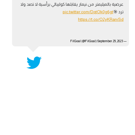
عرضية بالميليمتر من نيمار يقابلها كوليبالي برأسية لا تصد ولا
آراء حرة
ترد 🎯
pic.twitter.com/DqtOk0g6gt
https://t.co/O2yKRarvSd
ركن الألعاب
— FilGoal (@FilGoal)
بطولات
September 29, 2023
أمريكا 2026
الدوري المصري
الدوري الإنجليزي الممتاز
الدوري الإسباني
الدوري الإيطالي
الدوري الألماني
الدوري الفرنسي