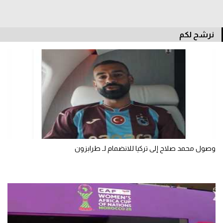
سعودي في الجول
الدوري الإنجليزي
نرشح لكم
الدوري الإسباني
دوري أبطال أوروبا
القسم الثاني
رياضات أخرى
أمم إفريقيا
وصول محمد صلاح إلى تركيا للانضمام لـ طرابزون
كرة السلة الأمريكية
كرة سلة
كرة يد
كرة طائرة