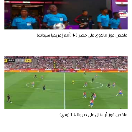
الوطن العربي
في المونديال
رياضة نسائية
ملخص فوز مالاوي على مصر 3-1 (أمم إفريقيا سيدات)
آسيا
أمريكا
ركن الألعاب
أقسام خاصة
Gamers
ميركاتو
ملخص فوز أرسنال على جيرونا 4-1 (ودي)
تحقيق في الجول
تقرير في الجول