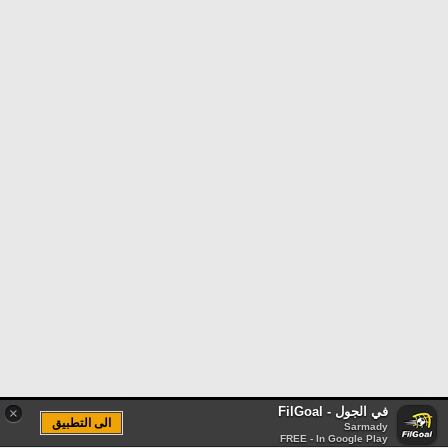
في الجول - FilGoal
×
الى التطبيق
Sarmady
FREE - In Google Play