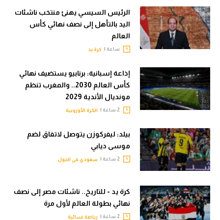
الرئيس السيسي يهنئ منتخب ناشئات
اليد بالتأهل إلى نصف نهائي كأس
العالم
ساعة |
كرة يد
إذاعة إسبانية: برنابيو يستضيف نهائي
كأس العالم 2030.. والمغرب تنظم
مونديال الأندية 2029
2 ساعة |
الكرة الأوروبية
بيلد: ليفركوزن يتوصل لاتفاق لضم
موسى ديابي
2 ساعة |
سعودي في الجول
كرة يد - للتاريخ.. ناشئات مصر إلى نصف
نهائي بطولة العالم لأول مرة
2 ساعة |
رياضة نسائية