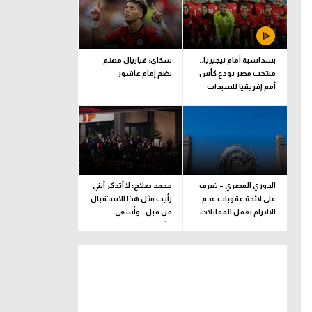
بسداسية أمام نيجيريا..
سكاي: فياريال مهتم
منتخب مصر يودع كأس
بضم إمام عاشور
أمم إفريقيا للسيدات
الدوري المصري – تعرف
محمد صلاح: لا أتذكر أنني
على لائحة عقوبات عدم
رأيت مثل هذا الاستقبال
الالتزام بعمل المقابلات
من قبل.. وأسعى
التلفزيونية
للألقاب مع الفريق