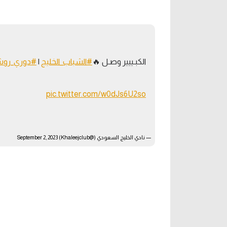
آراء حرة
الدوري ا
ركن الألعاب
دوري أبطا
الكبـييير وصـل 🔥
#الشباب_الخليج
|
#دوري_رو
دوري أبطا
كل البطولات
pic.twitter.com/w0dJs6U2so
— نادي الخليج السعودي (@Khaleejclub)
September 2, 2023