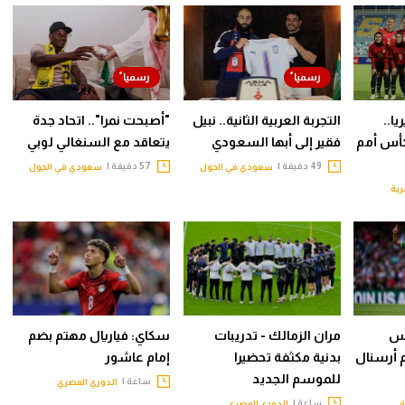
ا..
التجربة العربية الثانية.. نبيل
"أصبحت نمرا".. اتحاد جدة
أس أمم
فقير إلى أبها السعودي
يتعاقد مع السنغالي لوبي
49 دقيقة |
57 دقيقة |
سعودي في الجول
سعودي في الجول
رية
يس
مران الزمالك - تدريبات
سكاي: فياريال مهتم بضم
م أرسنال
بدنية مكثفة تحضيرا
إمام عاشور
للموسم الجديد
ساعة |
الدوري المصري
ساعة |
ة
الدوري المصري