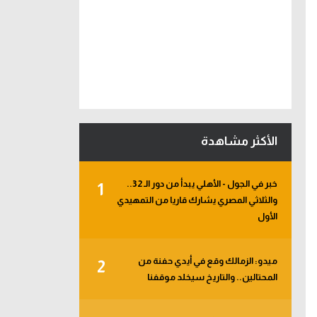
الأكثر مشاهدة
خبر في الجول - الأهلي يبدأ من دور الـ 32..
1
والثلاثي المصري يشارك قاريا من التمهيدي
الأول
ميدو: الزمالك وقع في أيدي حفنة من
2
المحتالين.. والتاريخ سيخلد موقفنا