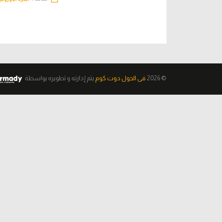
© 2026
فى الجول دوت كوم
يتم إدارته و تطويره
بواسطة