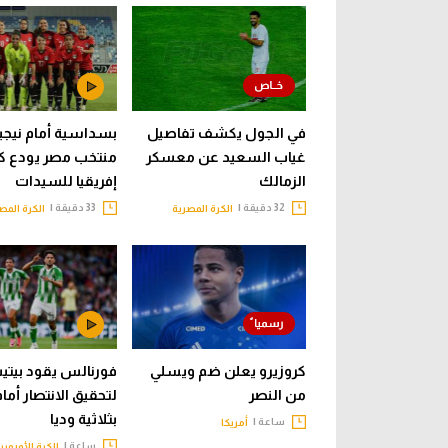
في الجول يكشف تفاصيل
بسداسية أمام نيجيري
غياب السعيد عن معسكر
منتخب مصر يودع ك
الزمالك
إفريقيا للسيدات
32 دقيقة |
33 دقيقة |
الكرة المصرية
الكرة المص
كروزيرو يعلن ضم ويسلي
فورنالس يقود بيت
من النصر
لتحقيق الانتصار أما
بثلاثية وديا
ساعة |
أمريكا
ساعة |
الكرة الأوروبي