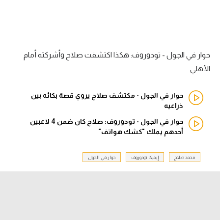
الدوري السعودي للمحترفين
دوري أبطال أوروبا
حوار في الجول - تودوروف: هكذا اكتشفت صلاح وأشركته أمام
دوري أبطال إفريقيا
الأهلي
كل البطولات
حوار في الجول - مكتشف صلاح يروي قصة بكائه بين
ذراعيه
حوار في الجول - تودوروف: صلاح كان ضمن 4 لاعبين
أقسام
أحدهم يملك "كشك هواتف"
الكرة المصرية
الدوري المصري
محمد صلاح
إيفيكا تودوروف
حوار في الجول
الكرة الأوروبية
الكرة الإفريقية
منتخب مصر