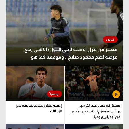
مصدر من غزل المحلة لـ في الجول: الأهلي رفع
عرضه لضم محمود صلاح.. وموقفنا كما هو
بمشاركة حمزة عبد الكريم..
إيشو يعلن تجديد تعاقده مع
برشلونة يهزم نوتنجهام ويخسر
الزمالك
من أودينيزي وديا