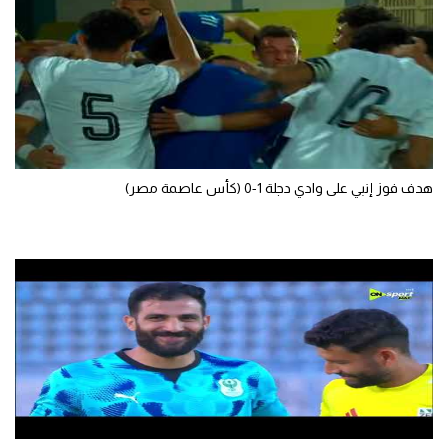
هدف فوز إنبي على وادي دجلة 1-0 (كأس عاصمة مصر)