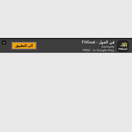
في الجول - FilGoal
×
الى التطبيق
Sarmady
FREE - In Google Play