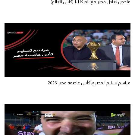
ملخص تعادل مصر مع بلجيكا 1-1 (كأس العالم)
الوطن العربي
في المونديال
رياضة نسائية
آسيا
أمريكا
ركن الألعاب
مراسم تسليم المصري كأس عاصمة مصر 2026
أقسام خاصة
Gamers
ميركاتو
تحقيق في الجول
تقرير في الجول