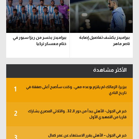
بيراميدز يكشف تفاصيل إصابة
بيراميدز يخسر من ريزا سبور في
ناصر ماهر
ختام معسكر تركيا
الأكثر مشاهدة
بيزيرا: الزمالك لم يلتزم بوعده معي.. وكنت سأصبح أغلى صفقة في
1
تاريخ النادي
خبر في الجول - الأهلي يبدأ من دور الـ 32.. والثلاثي المصري يشارك
2
قاريا من التمهيدي الأول
خبر في الجول – الأهلي يقرر الاستنغاء عن عمر كمال
3