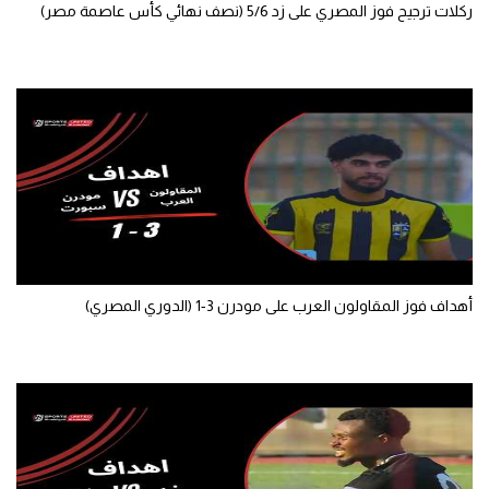
ركلات ترجيح فوز المصري على زد 5/6 (نصف نهائي كأس عاصمة مصر)
أهداف فوز المقاولون العرب على مودرن 3-1 (الدوري المصري)