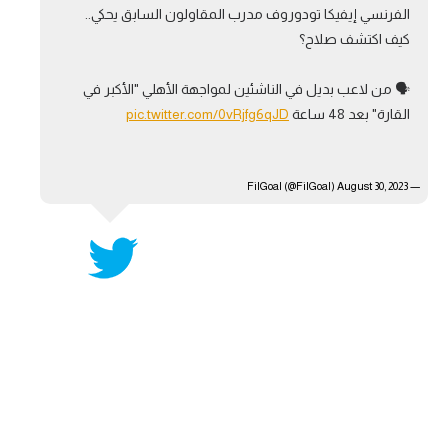
الفرنسي إيفيكا تودوروف مدرب المقاولون السابق يحكي..
آراء حرة
كيف اكتشف صلاح؟
ركن الألعاب
🗣️ من لاعب بديل في الناشئين لمواجهة الأهلي "الأكبر في
القارة" بعد 48 ساعة
pic.twitter.com/0vRjfg6qJD
بطولات
أمريكا 2026
August 30, 2023
— FilGoal (@FilGoal)
الدوري المصري
الدوري الإنجليزي الممتاز
الدوري الإسباني
الدوري الإيطالي
الدوري الألماني
الدوري الفرنسي