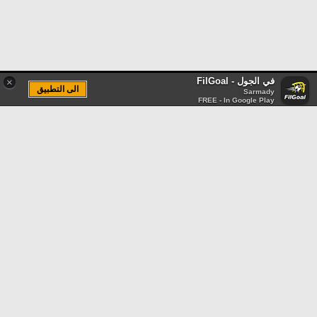
في الجول - FilGoal
×
الى التطبيق
Sarmady
FREE - In Google Play