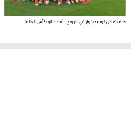
هدف تعادل كوت ديفوار في النرويج - أماد ديالو (كأس العالم)