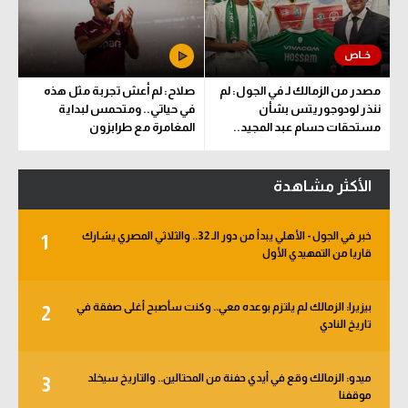
مصدر من الزمالك لـ في الجول: لم
صلاح: لم أعش تجربة مثل هذه
ننذر لودوجوريتس بشأن
في حياتي.. ومتحمس لبداية
مستحقات حسام عبد المجيد..
المغامرة مع طرابزون
وهذا الموعد المتفق عليه
الأكثر مشاهدة
خبر في الجول - الأهلي يبدأ من دور الـ 32.. والثلاثي المصري يشارك
1
قاريا من التمهيدي الأول
بيزيرا: الزمالك لم يلتزم بوعده معي.. وكنت سأصبح أغلى صفقة في
2
تاريخ النادي
ميدو: الزمالك وقع في أيدي حفنة من المحتالين.. والتاريخ سيخلد
3
موقفنا