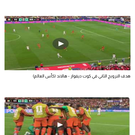
هدف النرويج الثاني في كوت ديفوار - هالاند (كأس العالم)