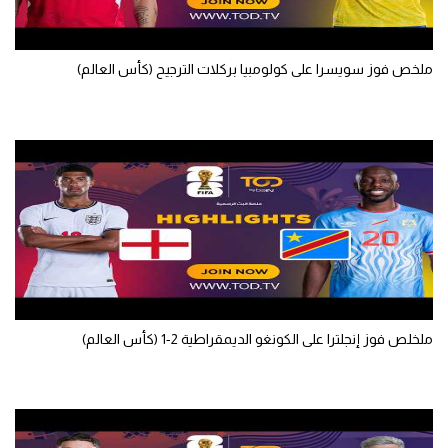
الوطن العربي
في المونديال
ملخص فوز سويسرا على كولومبيا بركلات الترجيح (كأس العالم)
رياضة نسائية
آسيا
أمريكا
ركن الألعاب
أقسام خاصة
Gamers
ملخلص فوز إنجلترا على الكونغو الديمقراطية 2-1 (كأس العالم)
ميركاتو
تحقيق في الجول
تقرير في الجول