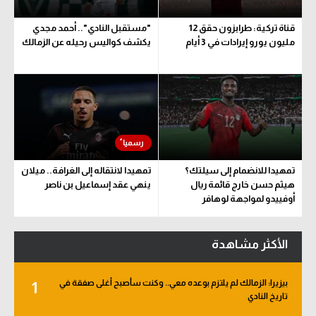
قناة تركية: طرابزون حقق 12
"مستقبل النادي".. أحمد مجدي
مليون يورو إيرادات في 3 أيام
يكشف كواليس رحيله عن الزمالك
تمهيدا للانضمام إلى سيلتك؟
تمهيدا لانتقاله إلى الغرافة.. ميلان
هيثم حسن خارج قائمة ريال
ينهي عقد إسماعيل بن ناصر
أوفييدو لمواجهة لوهافر
الأكثر مشاهدة
بيزيرا: الزمالك لم يلتزم بوعده معي.. وكنت سأصبح أغلى صفقة في
1
تاريخ النادي