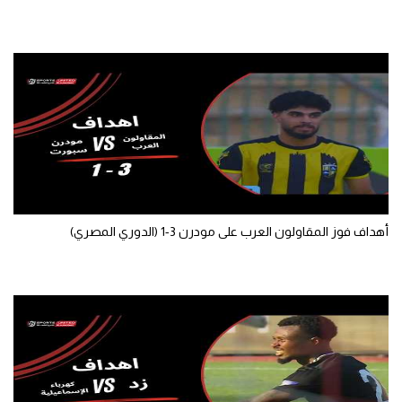
الوطن العربي
في المونديال
رياضة نسائية
آسيا
أمريكا
ركن الألعاب
أهداف فوز المقاولون العرب على مودرن 3-1 (الدوري المصري)
أقسام خاصة
Gamers
ميركاتو
تحقيق في الجول
تقرير في الجول