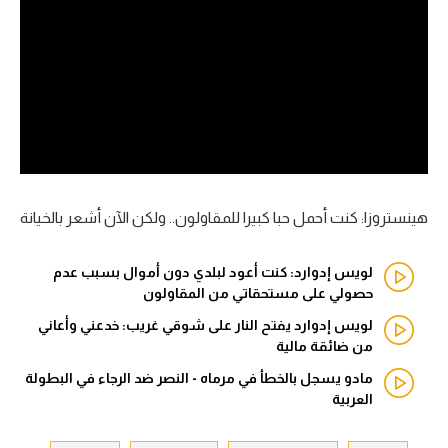
آراء حرة
ركن الألعاب
بطولات
أمريكا 2026
الدوري المصري
هينستروزا: كنت أحمل حبا كبيرا للمقاولون.. ولكن الآن أشعر بالخيانة
الدوري الإنجليزي الممتاز
لويس إدوارد: كنت أعود لبلدي دون أموال بسبب عدم
حصولي على مستحقاتي من المقاولون
الدوري الإسباني
لويس إدوارد يفتح النار على شوقي غريب: خدعني وأعاني
من ضائقة مالية
الدوري الإيطالي
مادو يسجل بالخطأ في مرماه - النصر ضد الرجاء في البطولة
الدوري الألماني
العربية
الدوري الفرنسي