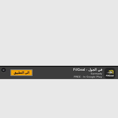
في الجول - FilGoal
×
الى التطبيق
Sarmady
FREE - In Google Play