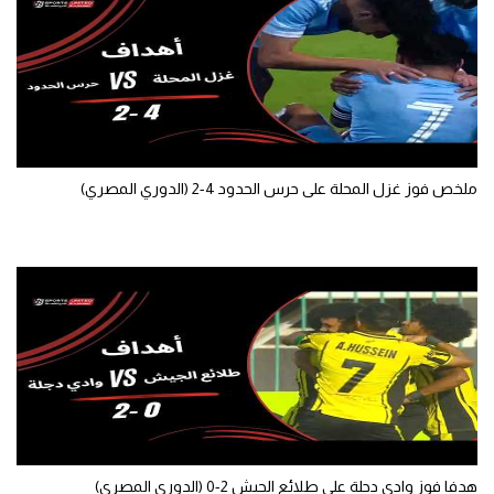
ملخص فوز غزل المحلة على حرس الحدود 4-2 (الدوري المصري)
هدفا فوز وادي دجلة على طلائع الجيش 2-0 (الدوري المصري)