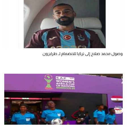
الوطن العربي
في المونديال
رياضة نسائية
آسيا
أمريكا
وصول محمد صلاح إلى تركيا للانضمام لـ طرابزون
ركن الألعاب
أقسام خاصة
Gamers
ميركاتو
تحقيق في الجول
تقرير في الجول