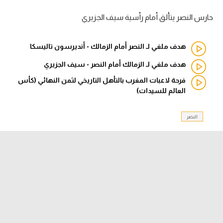
حارس النصر يتألق أمام رأسية سيف الجزيري
الدوري السعودي للمحترفين
دوري أبطال أوروبا
هدف ملغي لـ النصر أمام الزمالك - أنديرسون تاليسكا
هدف ملغي لـ الزمالك أمام النصر - سيف الجزيري
دوري أبطال إفريقيا
فرحة لاعبات المغرب بالتأهل التاريخي لثمن النهائي (كأس
كل البطولات
العالم للسيدات)
النصر
أقسام
الكرة المصرية
الدوري المصري
الكرة الأوروبية
الكرة الإفريقية
منتخب مصر