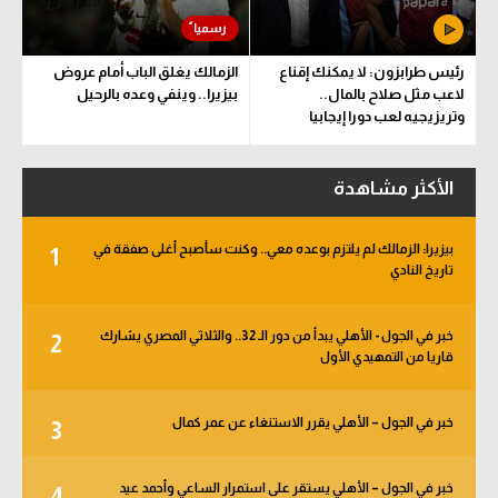
رئيس طرابزون: لا يمكنك إقناع
الزمالك يغلق الباب أمام عروض
لاعب مثل صلاح بالمال..
بيزيرا.. وينفي وعده بالرحيل
وتريزيجيه لعب دورا إيجابيا
الأكثر مشاهدة
بيزيرا: الزمالك لم يلتزم بوعده معي.. وكنت سأصبح أغلى صفقة في
1
تاريخ النادي
خبر في الجول - الأهلي يبدأ من دور الـ 32.. والثلاثي المصري يشارك
2
قاريا من التمهيدي الأول
خبر في الجول – الأهلي يقرر الاستنغاء عن عمر كمال
3
خبر في الجول – الأهلي يستقر على استمرار الساعي وأحمد عيد
4