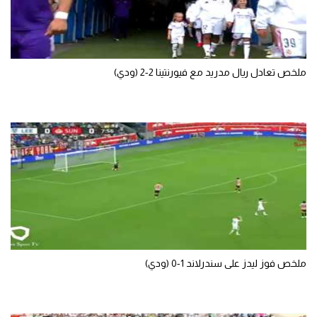
ملخص تعادل ريال مدريد مع فيورنتينا 2-2 (ودي)
ملخص فوز ليدز على سندرلاند 1-0 (ودي)