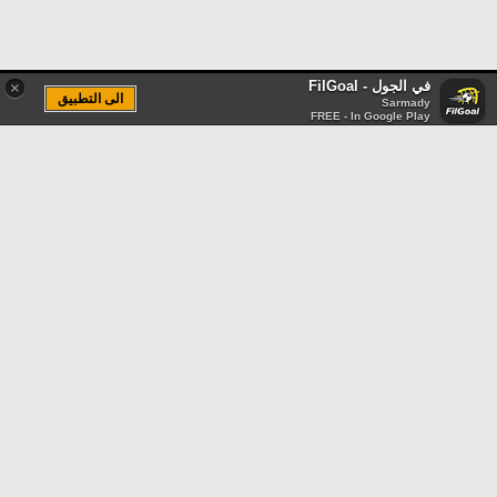
في الجول - FilGoal
×
الى التطبيق
Sarmady
FREE - In Google Play