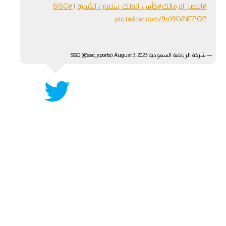
#النصر_الزمالك
#كأس_الملك_سلمان_للأندية
|
#SSC
آراء حرة
pic.twitter.com/9nYKVNFPOP
ركن الألعاب
— شركة الرياضة السعودية SSC (@ssc_sports)
August 3, 2023
بطولات
أمريكا 2026
الدوري المصري
الدوري الإنجليزي الممتاز
الدوري الإسباني
الدوري الإيطالي
الدوري الألماني
الدوري الفرنسي