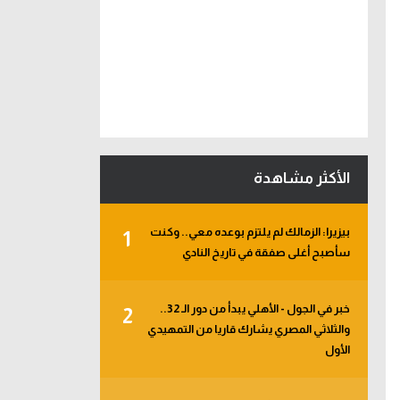
الأكثر مشاهدة
بيزيرا: الزمالك لم يلتزم بوعده معي.. وكنت
1
سأصبح أغلى صفقة في تاريخ النادي
خبر في الجول - الأهلي يبدأ من دور الـ 32..
2
والثلاثي المصري يشارك قاريا من التمهيدي
الأول