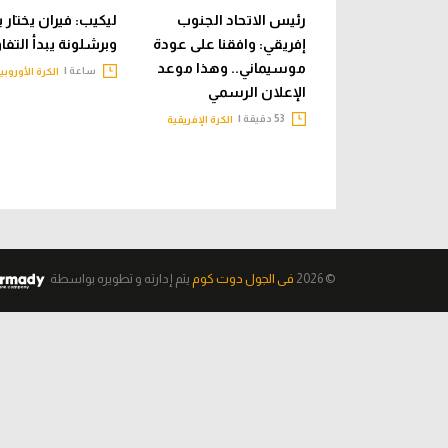
رئيس الاتحاد الجنوب
ليكيب: فيران يختار 
إفريقي: وافقنا على عودة
وبرشلونة يبدأ التف
موسيماني.. وهذا موعد
ساعة |
الكرة الأوروبي
الإعلان الرسمي
53 دقيقة |
الكرة الإفريقية
© 2026
فى الجول دوت كوم
يتم إدارته و تطويره
بواسطة