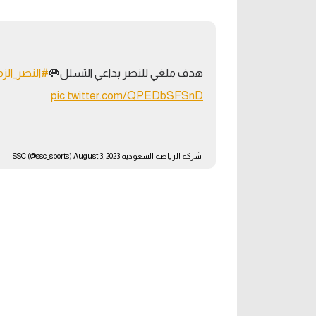
آراء حرة
الدوري ا
ركن الألعاب
دوري أبطا
هدف ملغي للنصر بداعي التسلل🥅
#النصر_الز
دوري أبطا
pic.twitter.com/QPEDbSFSnD
كل البطولات
— شركة الرياضة السعودية SSC (@ssc_sports)
August 3, 2023