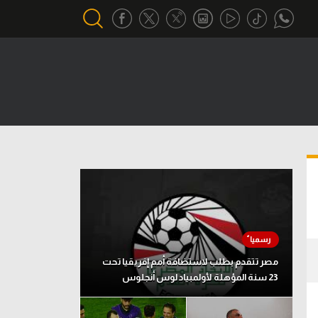
أقسام خاصة
Gamers
يكية
ميركاتو
تحقيق في الجول
تقرير في الجول
تحليل في الجول
حكايات في الجول
مصر تتقدم بطلب لاستضافة أمم إفريقيا تحت
23 سنة المؤهلة لأولمبياد لوس أنجلوس
كويز في الجول
فيديو في الجول