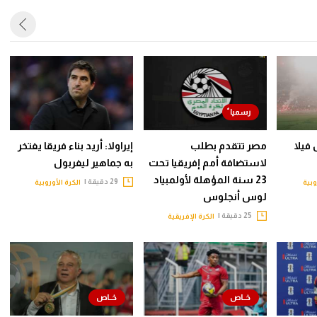
فيلا
مصر تتقدم بطلب
إيراولا: أريد بناء فريقا يفتخر
لاستضافة أمم إفريقيا تحت
به جماهير ليفربول
23 سنة المؤهلة لأولمبياد
29 دقيقة |
وبية
الكرة الأوروبية
لوس أنجلوس
25 دقيقة |
الكرة الإفريقية