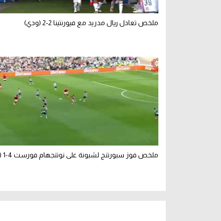
ملخص تعادل ريال مدريد مع فيورنتينا 2-2 (ودي)
ملخص فوز سبورتنج لشبونة على نوتنجهام فورست 4-1 (ودي)