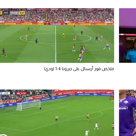
ملخص فوز أرسنال على جيرونا 4-1 (ودي)