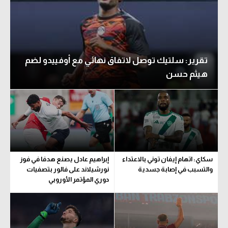
تقرير: سلتيك توصل لاتفاق نهائي مع أوفييدو لضم
هيثم حسن
سكاي: اتهام إيفان توني بالاعتداء
إبراهيم عادل يصنع هدفا في فوز
والتسبب في إصابة جسدية
نورشيلاند على فالور بتصفيات
دوري المؤتمر الأوروبي