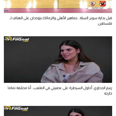
الوطن العربي
في المونديال
قبل بداية سوبر السلة.. جماهير الأهلي والزمالك يتوحدان على الهتاف لـ
فلسطين
رياضة نسائية
آسيا
أمريكا
ركن الألعاب
أقسام خاصة
Gamers
رنيم الجداوي: أحاول السيطرة على عصبيتي في الملعب.. أنا مختلفة تماما
ميركاتو
خارجه
تحقيق في الجول
تقرير في الجول