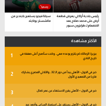
رئيس بلدية أراكلي يعرض قطعة
سيلتا فيجو يستعير بايندير من
أرض على محمد صلاح بعد
مانشستر يونايتد
الانضمام لـ طرابزون سبور
الأكثر مشاهدة
بيزيرا: الزمالك لم يلتزم بوعده معي.. وكنت سأصبح أغلى صفقة في
1
تاريخ النادي
خبر في الجول - الأهلي يبدأ من دور الـ 32.. والثلاثي المصري يشارك
2
قاريا من التمهيدي الأول
خبر في الجول – الأهلي يقرر الاستنغاء عن عمر كمال
3
خبر في الجول – الأهلي يستقر على استمرار الساعي وأحمد عيد