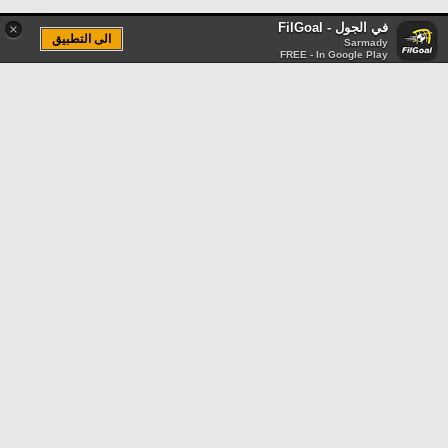
في الجول - FilGoal
×
الى التطبيق
Sarmady
FREE - In Google Play