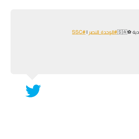
آسيا
دوري أبطال أوروبا
لسعودي للمحترفين
أمريكا
القسم الثاني
ل أوروبا
ركن الألعاب
️🇸🇦
#الوحدة_النصر
|
#SSC
رياضات أخرى
ل إفريقيا