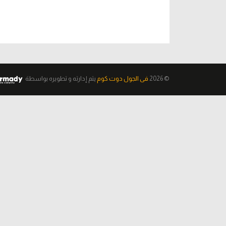
© 2026
فى الجول دوت كوم
يتم إدارته و تطويره
بواسطة