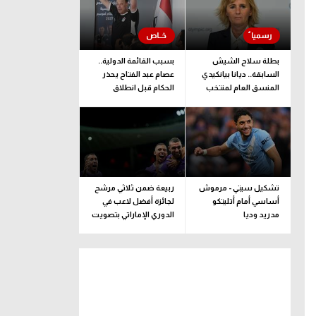
بطلة سلاح الشيش
بسبب القائمة الدولية..
السابقة.. ديانا بيانكيدي
عصام عبد الفتاح يحذر
المنسق العام لمنتخب
الحكام قبل انطلاق
إيطاليا خلفا لـ بوفون
الموسم
تشكيل سيتي - مرموش
ربيعة ضمن ثلاثي مرشح
أساسي أمام أتليتكو
لجائزة أفضل لاعب في
مدريد وديا
الدوري الإماراتي بتصويت
الجماهير