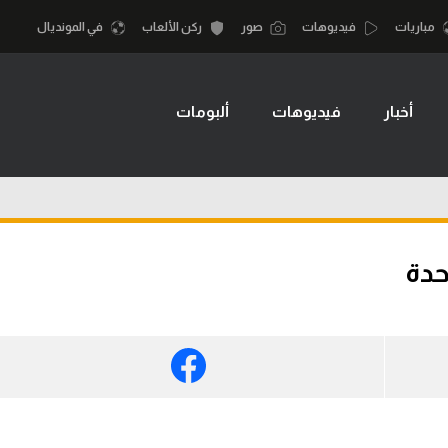
مباريات
فيديوهات
صور
ركن الألعاب
في المونديال
أخبار
فيديوهات
ألبومات
أقسام
أمم إفريقيا
الكرة المصرية
كرة السلة الأمر
الدوري المصري
لمصري
كرة سلة
الكرة الأوروبية
نجليزي الممتاز
كرة يد
حدة
الكرة الإفريقية
إسباني
كرة طائرة
منتخب مصر
إيطالي
الوطن العربي
سعودي في الجول
في المونديال
لماني
الدوري الإنجليزي
رياضة نسائية
لفرنسي
الدوري الإسباني