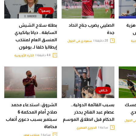
اهزية
الصليبي يضرب جناح اتحاد
بطلة سلاح الشيش
س
جدة
السابقة.. ديانا بيانكيدي
المنسق العام لمنتخب
28 دقيقة |
بية
سعودي في الجول
إيطاليا خلفا لـ بوفون
44 دقيقة |
الكرة الأوروبية
تمسك
بسبب القائمة الدولية..
الشروق: استدعاء محمد
دي
عصام عبد الفتاح يحذر
صلاح أمام المحكمة 6
الحكام قبل انطلاق الموسم
سبتمبر بسبب دعوى أتعاب
 الجول
محاماة
ساعة |
الدوري المصري
ساعة |
منتخب مصر