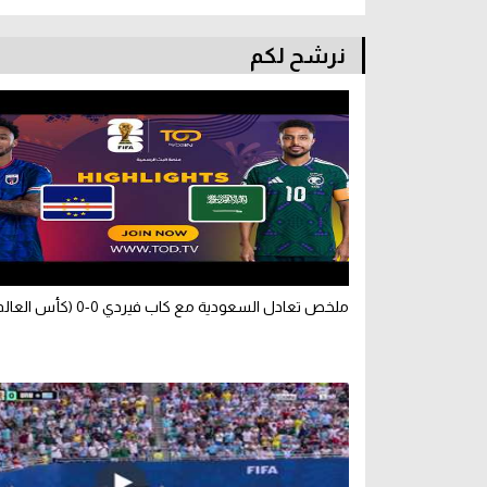
نرشح لكم
ملخص تعادل السعودية مع كاب فيردي 0-0 (كأس العالم)