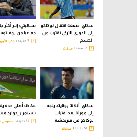
سكاي: صفقة انتقال لوكاكو
سباليتي: إنتر أكثر ج
إلى الدوري التركي تقترب من
جماعيا من يوفنتو
الحسم
7 دقيقة |
الكرة الأورو
2 دقيقة |
ميركاتو
سكاي: أتلانتا يونايتد يتجه
عكاظ: أهلي جدة ي
إلى موراتا بعد اقتراب
باستمرار إدوارد مين
لوكاكو من فنربخشة
59 دقيقة |
سعودي في
51 دقيقة |
ميركاتو