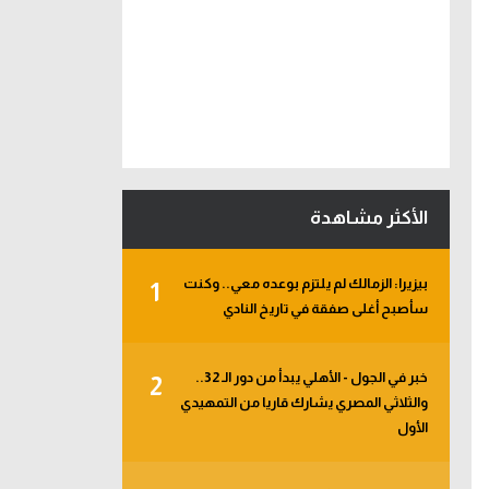
الأكثر مشاهدة
بيزيرا: الزمالك لم يلتزم بوعده معي.. وكنت
1
سأصبح أغلى صفقة في تاريخ النادي
خبر في الجول - الأهلي يبدأ من دور الـ 32..
2
والثلاثي المصري يشارك قاريا من التمهيدي
الأول