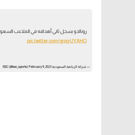
آراء حرة
الدوري ا
ركن الألعاب
دوري أبطا
رونالدو يسجل ثاني أهدافه في الملاعب السعودية ⚽
دوري أبطا
pic.twitter.com/grojyUYAHO
كل البطولات
— شركة الرياضة السعودية SSC (@ssc_sports)
February 9, 2023