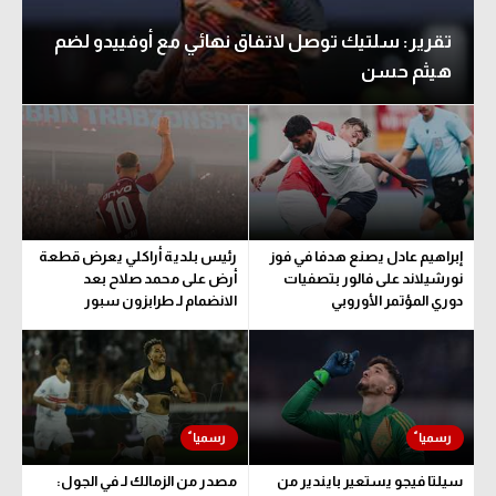
تقرير: سلتيك توصل لاتفاق نهائي مع أوفييدو لضم
هيثم حسن
إبراهيم عادل يصنع هدفا في فوز
رئيس بلدية أراكلي يعرض قطعة
نورشيلاند على فالور بتصفيات
أرض على محمد صلاح بعد
دوري المؤتمر الأوروبي
الانضمام لـ طرابزون سبور
سيلتا فيجو يستعير بايندير من
مصدر من الزمالك لـ في الجول: