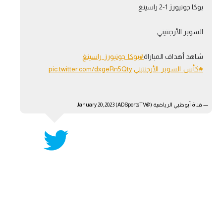
بوكا جونيورز 1-2 راسينغ
آراء حرة
السوبر الأرجنتيني
ركن الألعاب
شاهد أهداف المباراة
#بوكا_جونيورز_راسينغ
بطولات
#كأس_السوبر_الأرجنتيني
pic.twitter.com/dxgeRn5Qty
أمريكا 2026
الدوري المصري
— قناة أبوظبي الرياضية (@ADSportsTV)
January 20, 2023
الدوري الإنجليزي الممتاز
الدوري الإسباني
الدوري الإيطالي
الدوري الألماني
الدوري الفرنسي