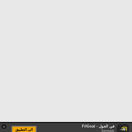
في الجول - FilGoal
×
الى التطبيق
Sarmady