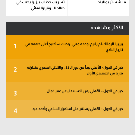
مانشستر يونايتد
تسريب خطاب بيزيرا يصب في
صالحنا.. وقرارنا نهائي
الأكثر مشاهدة
بيزيرا: الزمالك لم يلتزم بوعده معي.. وكنت سأصبح أغلى صفقة في
1
تاريخ النادي
خبر في الجول - الأهلي يبدأ من دور الـ 32.. والثلاثي المصري يشارك
2
قاريا من التمهيدي الأول
خبر في الجول – الأهلي يقرر الاستنغاء عن عمر كمال
3
خبر في الجول – الأهلي يستقر على استمرار الساعي وأحمد عيد
4