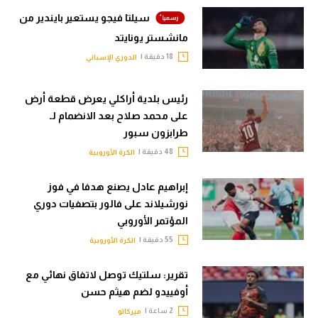
سيلتا فيجو يستعير بايندير من
مانشستر يونايتد
18 دقيقة |
الدوري الإسباني
رئيس بلدية أراكلي يعرض قطعة أرض
على محمد صلاح بعد الانضمام لـ
طرابزون سبور
48 دقيقة |
الكرة الأوروبية
إبراهيم عادل يصنع هدفا في فوز
نورشيلاند على فالور بتصفيات دوري
المؤتمر الأوروبي
55 دقيقة |
الكرة الأوروبية
تقرير: سلتيك توصل لاتفاق نهائي مع
أوفييدو لضم هيثم حسن
2 ساعة |
ميركاتو