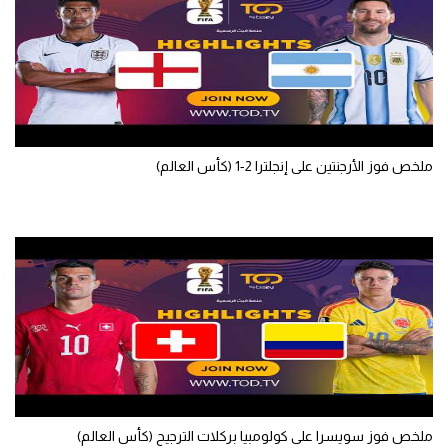
الوطن العربي
في المونديال
رياضة نسائية
آسيا
ملخص فوز الأرجنتين على إنجلترا 2-1 (كأس العالم)
أمريكا
ركن الألعاب
أقسام خاصة
Gamers
ميركاتو
تحقيق في الجول
ملخص فوز سويسرا على كولومبيا بركلات الترجيح (كأس العالم)
تقرير في الجول