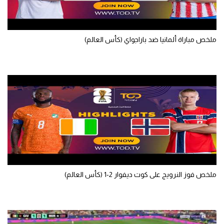
ملخص مباراة ألمانيا ضد باراجواي (كأس العالم)
ملخص فوز النرويج على كوت ديفوار 2-1 (كأس العالم)