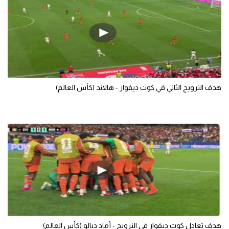
هدف النرويج الثاني في كوت ديفوار - هالاند (كأس العالم)
هدف تعادل كوت ديفوار في النرويج - أماد ديالو (كأس العالم)