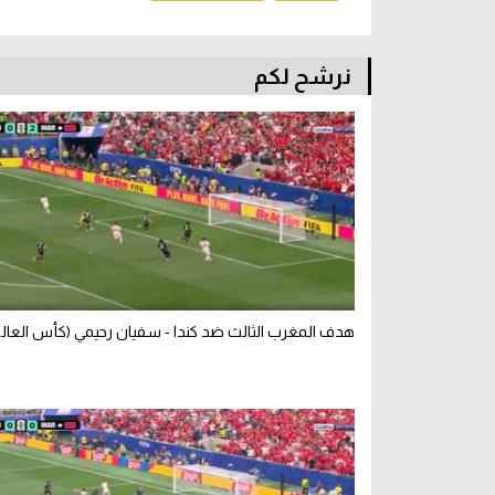
نرشح لكم
هدف المغرب الثالث ضد كندا - سفيان رحيمي (كأس العالم