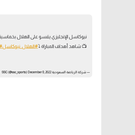
آراء حرة
الدوري ا
ركن الألعاب
دوري أبطا
نيوكاسل الإنجليزي يقسو على الهلال بخماسي
دوري أبطا
📺 شاهد أهداف المباراة ⤵️
#الهلال_نيوكاسل
SSC
كل البطولات
— شركة الرياضة السعودية SSC (@ssc_sports)
December 8, 2022