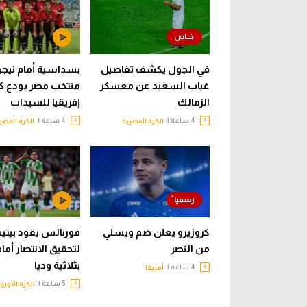
في الجول يكشف تفاصيل
بسداسية أمام نيجيري
غياب السعيد عن معسكر
منتخب مصر يودع ك
الزمالك
إفريقيا للسيدات
4 ساعة |
4 ساعة |
الكرة المصرية
الكرة المصر
كروزيرو يعلن ضم ويسلي
فورنالس يقود بيت
من النصر
لتحقيق الانتصار أما
بثلاثية وديا
4 ساعة |
أمريكا
5 ساعة |
الكرة الأورو