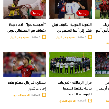
ا..
التجربة العربية الثانية.. نبيل
"أصبحت نمرا".. اتحاد جدة
أس أمم
فقير إلى أبها السعودي
يتعاقد مع السنغالي لوبي
4 ساعة |
4 ساعة |
سعودي في الجول
سعودي في الجول
ية
يس
مران الزمالك - تدريبات
سكاي: فياريال مهتم بضم
م أرسنال
بدنية مكثفة تحضيرا
إمام عاشور
للموسم الجديد
5 ساعة |
الدوري المصري
5 ساعة |
بية
الدوري المصري