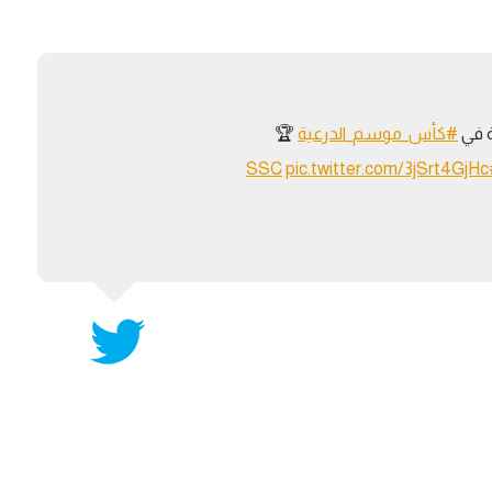
آسيا
دوري أبطال أوروبا
لسعودي للمحترفين
أمريكا
القسم الثاني
ل أوروبا
ركن الألعاب
رياضات أخرى
ة في
#كأس_موسم_الدرعية
🏆
ل إفريقيا
pic.twitter.com/3jSrt4GjHc
#