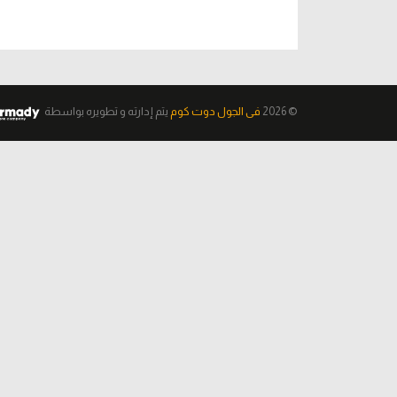
© 2026
فى الجول دوت كوم
يتم إدارته و تطويره
بواسطة