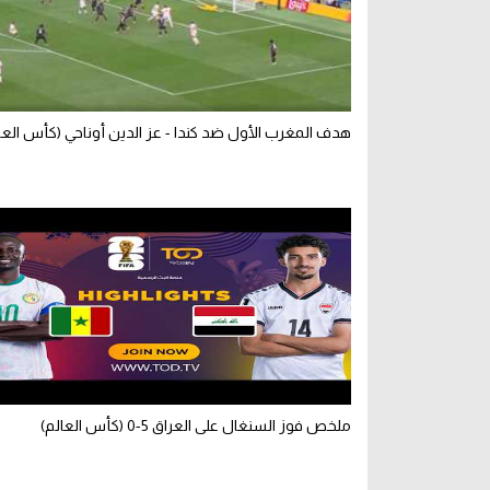
هدف المغرب الأول ضد كندا - عز الدين أوناحي (كأس العا
ملخص فوز السنغال على العراق 5-0 (كأس العالم)