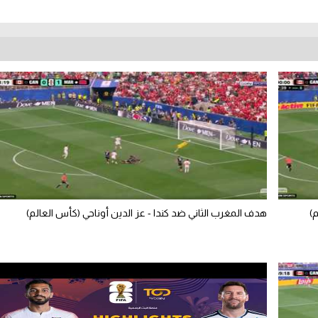
)
هدف المغرب الثاني ضد كندا - عز الدين أوناحي (كأس العالم)