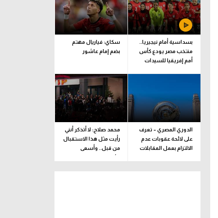
بسداسية أمام نيجيريا..
سكاي: فياريال مهتم
منتخب مصر يودع كأس
بضم إمام عاشور
أمم إفريقيا للسيدات
الدوري المصري – تعرف
محمد صلاح: لا أتذكر أنني
على لائحة عقوبات عدم
رأيت مثل هذا الاستقبال
الالتزام بعمل المقابلات
من قبل.. وأسعى
التلفزيونية
للألقاب مع الفريق