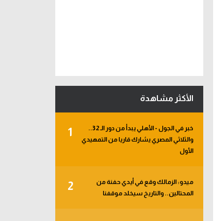
الأكثر مشاهدة
خبر في الجول - الأهلي يبدأ من دور الـ 32..
1
والثلاثي المصري يشارك قاريا من التمهيدي
الأول
ميدو: الزمالك وقع في أيدي حفنة من
2
المحتالين.. والتاريخ سيخلد موقفنا