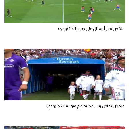
تحليل في الجول
حكايات في الجول
ملخص فوز أرسنال على جيرونا 4-1 (ودي)
كويز في الجول
فيديو في الجول
ملخص تعادل ريال مدريد مع فيورنتينا 2-2 (ودي)