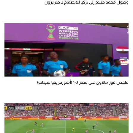
وصول محمد صلاح إلى تركيا للانضمام لـ طرابزون
الوطن العربي
في المونديال
رياضة نسائية
آسيا
أمريكا
ركن الألعاب
ملخص فوز مالاوي على مصر 3-1 (أمم إفريقيا سيدات)
أقسام خاصة
Gamers
ميركاتو
تحقيق في الجول
تقرير في الجول