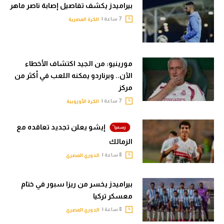
بيراميدز يكشف تفاصيل إصابة ناصر ماهر
7 ساعة |
الكرة المصرية
مورينيو: من الجيد اكتشاف الأخطاء
الآن.. وبرناردو يمكنه اللعب في أكثر من
مركز
7 ساعة |
الكرة الأوروبية
إيشو يعلن تجديد تعاقده مع
الزمالك
8 ساعة |
الدوري المصري
بيراميدز يخسر من ريزا سبور في ختام
معسكر تركيا
8 ساعة |
الدوري المصري