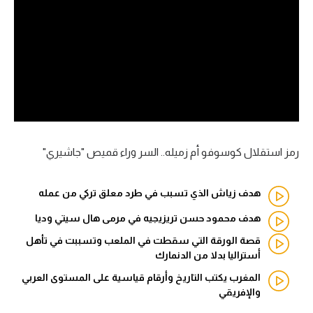
آراء حرة
ركن الألعاب
بطولات
أمريكا 2026
الدوري المصري
رمز استقلال كوسوفو أم زميله.. السر وراء قميص "جاشيري"
الدوري الإنجليزي الممتاز
هدف زياش الذي تسبب في طرد معلق تركي من عمله
الدوري الإسباني
هدف محمود حسن تريزيجيه في مرمى هال سيتي وديا
قصة الورقة التي سقطت في الملعب وتسببت في تأهل
الدوري الإيطالي
أستراليا بدلا من الدنمارك
الدوري الألماني
المغرب يكتب التاريخ وأرقام قياسية على المستوى العربي
والإفريقي
الدوري الفرنسي