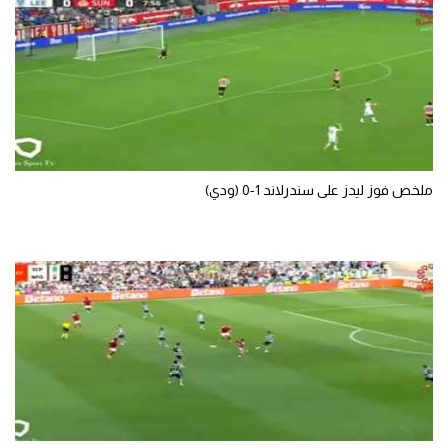
ملخص فوز ليدز على سندرلاند 1-0 (ودي)