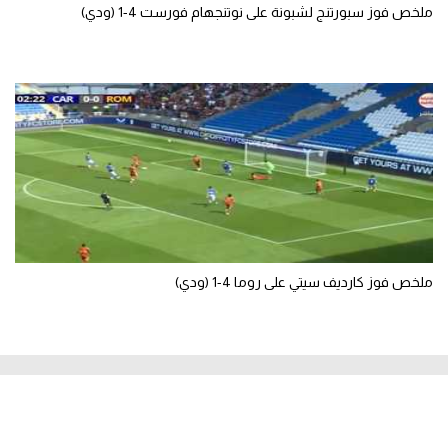
ملخص فوز سبورتنج لشبونة على نوتنجهام فورست 4-1 (ودي)
ملخص فوز كارديف سيتي على روما 4-1 (ودي)