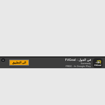
في الجول - FilGoal
×
الى التطبيق
Sarmady
FREE - In Google Play