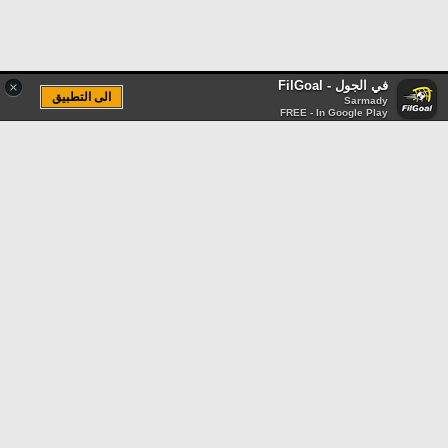
في الجول - FilGoal
×
الى التطبيق
Sarmady
FREE - In Google Play