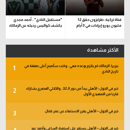
قناة تركية: طرابزون حقق 12
"مستقبل النادي".. أحمد مجدي
مليون يورو إيرادات في 3 أيام
يكشف كواليس رحيله عن الزمالك
الأكثر مشاهدة
بيزيرا: الزمالك لم يلتزم بوعده معي.. وكنت سأصبح أغلى صفقة في
1
تاريخ النادي
خبر في الجول - الأهلي يبدأ من دور الـ 32.. والثلاثي المصري يشارك
2
قاريا من التمهيدي الأول
خبر في الجول – الأهلي يقرر الاستنغاء عن عمر كمال
3
خبر في الجول – الأهلي يستقر على استمرار الساعي وأحمد عيد