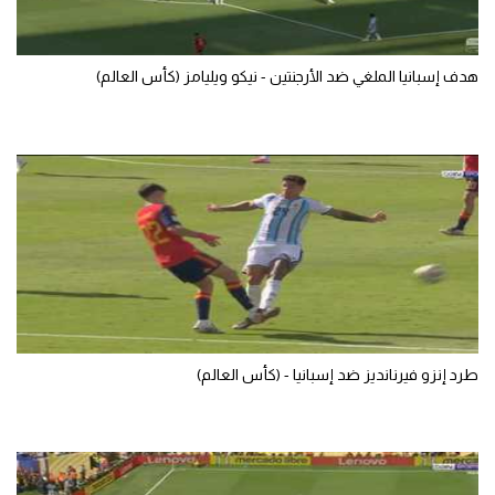
الوطن العربي
في المونديال
هدف إسبانيا الملغي ضد الأرجنتين - نيكو ويليامز (كأس العالم)
رياضة نسائية
آسيا
أمريكا
ركن الألعاب
أقسام خاصة
Gamers
طرد إنزو فيرنانديز ضد إسبانيا - (كأس العالم)
ميركاتو
تحقيق في الجول
تقرير في الجول