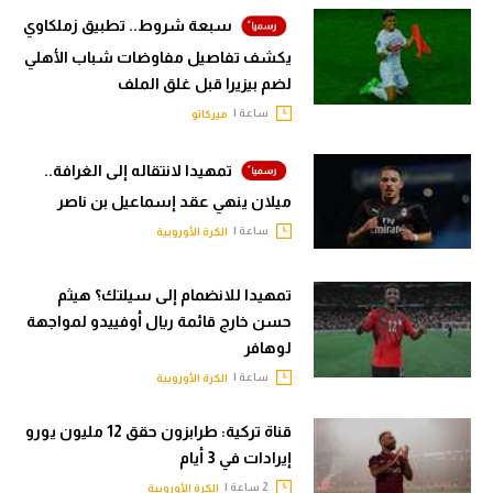
سبعة شروط.. تطبيق زملكاوي
يكشف تفاصيل مفاوضات شباب الأهلي
لضم بيزيرا قبل غلق الملف
ساعة |
ميركاتو
تمهيدا لانتقاله إلى الغرافة..
ميلان ينهي عقد إسماعيل بن ناصر
ساعة |
الكرة الأوروبية
تمهيدا للانضمام إلى سيلتك؟ هيثم
حسن خارج قائمة ريال أوفييدو لمواجهة
لوهافر
ساعة |
الكرة الأوروبية
قناة تركية: طرابزون حقق 12 مليون يورو
إيرادات في 3 أيام
2 ساعة |
الكرة الأوروبية