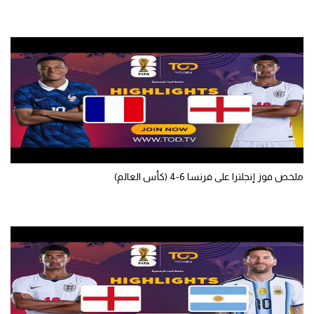
ملخص فوز إنجلترا على فرنسا 6-4 (كأس العالم)