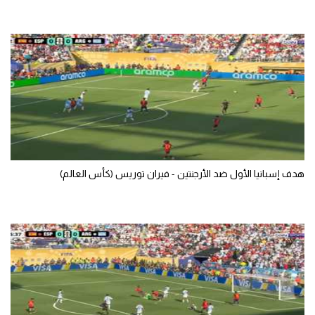
سعودي في الجول
الدوري الإنجليزي
الدوري الإسباني
دوري أبطال أوروبا
القسم الثاني
رياضات أخرى
هدف إسبانيا الأول ضد الأرجنتين - فيران توريس (كأس العالم)
أمم إفريقيا
كرة السلة الأمريكية
كرة سلة
كرة يد
كرة طائرة