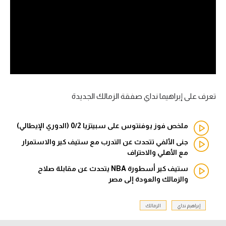
آراء حرة
ركن الألعاب
بطولات
الدوري المصري
تعرف على إبراهيما نداي صفقة الزمالك الجديدة
الدوري الإنجليزي الممتاز
ملخص فوز يوفنتوس على سبيتزيا 0/2 (الدوري الإيطالي)
الدوري الإسباني
جنى الألفي تتحدث عن التدرب مع ستيف كير والاستمرار
مع الأهلي والاحتراف
الدوري الإيطالي
ستيف كير أسطورة NBA يتحدث عن مقابلة صلاح
الدوري الألماني
والزمالك والعودة إلى مصر
الدوري التركي
إبراهيم نداي
الزمالك
الدوري الفرنسي