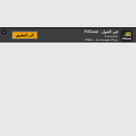
في الجول - FilGoal
×
الى التطبيق
Sarmady
FREE - In Google Play