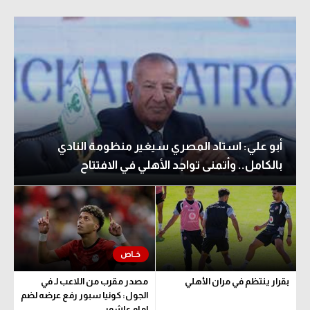
أبو علي: استاد المصري سيغير منظومة النادي
بالكامل.. وأتمنى تواجد الأهلي في الافتتاح
بقرار ينتظم في مران الأهلي
مصدر مقرب من اللاعب لـ في
الجول: كونيا سبور رفع عرضه لضم
إمام عاشور