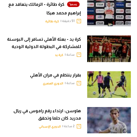
كرة طائرة - الزمالك يتعاقد مع
إبراهيم محمد هيكا
51 دقيقة |
كرة طائرة
كرة يد - بعثة الأهلي تسافر إلى البوسنة
للمشاركة في البطولة الدولية الودية
ساعة |
كرة يد
بقرار ينتظم في مران الأهلي
ساعة |
الدوري المصري
هاوسن: ارتداء رقم راموس في ريال
مدريد كان حلما وتحقق
2 ساعة |
الدوري الإسباني