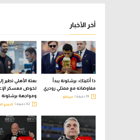
أخر الأخبار
ذا أثليتك: برشلونة يبدأ
بعثة الأهلي تطير إلى
مفاوضاته مع ممثلي رودري
لخوض معسكر الإع
ومواجهة برشلونة
19 دقيقة |
ميركاتو
42 دقيقة |
الدوري ال