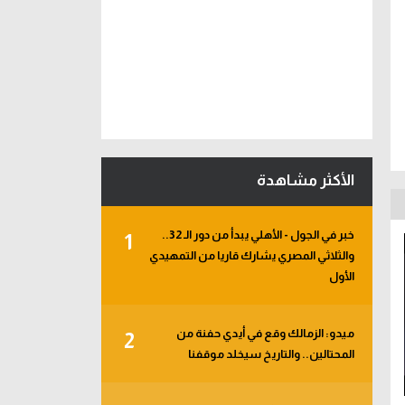
الأكثر مشاهدة
خبر في الجول - الأهلي يبدأ من دور الـ 32..
1
والثلاثي المصري يشارك قاريا من التمهيدي
الأول
ميدو: الزمالك وقع في أيدي حفنة من
2
المحتالين.. والتاريخ سيخلد موقفنا