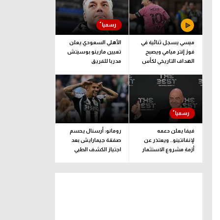
ميسي يسجل ثنائية في
الأهلي السعودي يعلن
فوز إنتر ميامي ويصبح
تعيين مارينو بوسيتش
الهداف التاريخي لكأس
مدربا للفريق
الدوريات
فيفا يعلن دعمه
رومانو: أرسنال يحسم
لإنفانتينو.. ويعتذر عن
صفقة جيمارايش بعد
أزمة مشروع الاستثمار
اجتياز الكشف الطبي