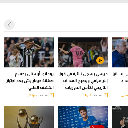
 إسبانيا
ميسي يسجل ثنائية في فوز
رومانو: أرسنال يحسم
داد
إنتر ميامي ويصبح الهداف
صفقة جيمارايش بعد اجتياز
التاريخي لكأس الدوريات
الكشف الطبي
ساعة |
ساعة |
مصري
أمريكا
ميركاتو