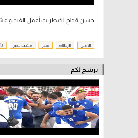
حسن قداح: اضطريت أعمل الفيديو عشان
الأهلي
الزمالك
مصر
منتخب مصر
كأس
نرشح لكم