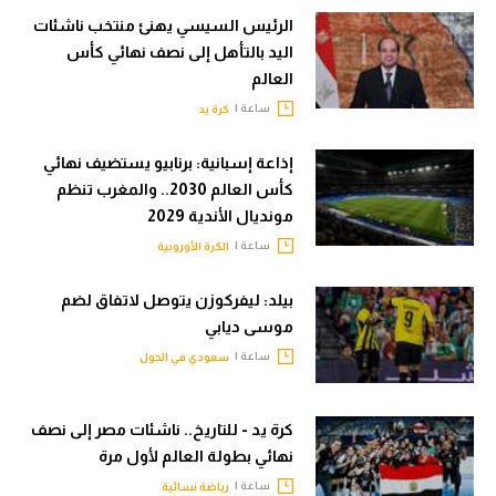
الرئيس السيسي يهنئ منتخب ناشئات
اليد بالتأهل إلى نصف نهائي كأس
العالم
ساعة |
كرة يد
إذاعة إسبانية: برنابيو يستضيف نهائي
كأس العالم 2030.. والمغرب تنظم
مونديال الأندية 2029
ساعة |
الكرة الأوروبية
بيلد: ليفركوزن يتوصل لاتفاق لضم
موسى ديابي
ساعة |
سعودي في الجول
كرة يد - للتاريخ.. ناشئات مصر إلى نصف
نهائي بطولة العالم لأول مرة
ساعة |
رياضة نسائية