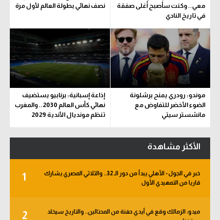
معي.. وكنت سأصبح أغلى صفقة
نصف نهائي بطولة العالم لأول مرة
في تاريخ النادي
موندو: رودري يمنح برشلونة
إذاعة إسبانية: برنابيو يستضيف
الضوء الأخضر للتفاوض مع
نهائي كأس العالم 2030.. والمغرب
مانشستر سيتي
تنظم مونديال الأندية 2029
الأكثر مشاهدة
خبر في الجول - الأهلي يبدأ من دور الـ 32.. والثلاثي المصري يشارك
1
قاريا من التمهيدي الأول
ميدو: الزمالك وقع في أيدي حفنة من المحتالين.. والتاريخ سيخلد
2