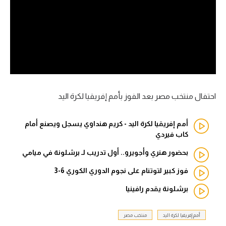
آراء حرة
ركن الألعاب
بطولات
أمريكا 2026
احتفال منتخب مصر بعد الفوز بأمم إفريقيا لكرة اليد
الدوري المصري
أمم إفريقيا لكرة اليد - كريم هنداوي يسجل ويصنع أمام
الدوري الإنجليزي الممتاز
كاب فيردي
بحضور هنري وأجويرو.. أول تدريب لـ برشلونة في ميامي
الدوري الإسباني
فوز كبير لتوتنام على نجوم الدوري الكوري 6-3
الدوري الإيطالي
برشلونة يقدم رافينيا
الدوري الألماني
أمم إفريقيا لكرة اليد
منتخب مصر
الدوري الفرنسي