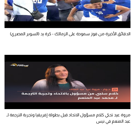
سعودي في الجول
الدوري الإنجليزي
الدوري الإسباني
الدقائق الأخيرة من فوز سموحة على الزمالك - كرة يد (السوبر المصري)
دوري أبطال أوروبا
القسم الثاني
رياضات أخرى
أمم إفريقيا
كرة السلة الأمريكية
كرة سلة
مروة عيد تحكي كلام مسؤول الاتحاد قبل بطولة إفريقيا وتجربة الترجمة لـ
كرة يد
عبد المنعم في نيس
كرة طائرة