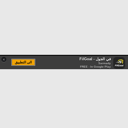
في الجول - FilGoal
×
الى التطبيق
Sarmady
FREE - In Google Play