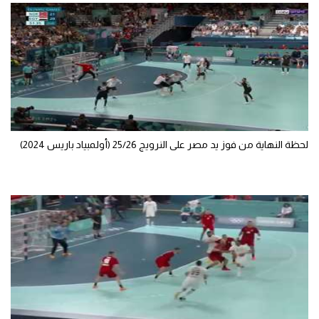
الوطن العربي
في المونديال
رياضة نسائية
آسيا
أمريكا
لحظة النهاية من فوز يد مصر على النرويج 25/26 (أولمبياد باريس 2024)
ركن الألعاب
أقسام خاصة
Gamers
ميركاتو
تحقيق في الجول
تقرير في الجول