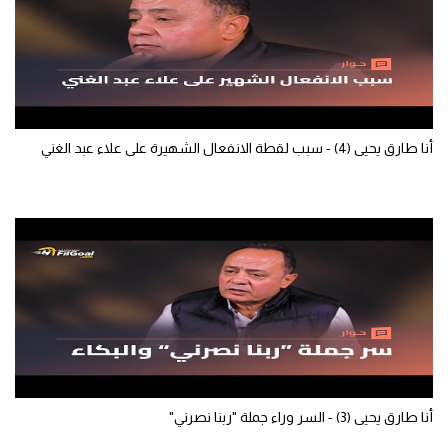
سعودي في الجول
الدوري الإنجليزي
الدوري الإسباني
دوري أبطال أوروبا
أنا طارق يحيى (4) - سبب لقطة الانفعال الشهيرة على علاء عبد الغني
القسم الثاني
رياضات أخرى
أمم إفريقيا
كرة السلة الأمريكية
كرة سلة
كرة يد
أنا طارق يحيى (3) - السر وراء جملة "ربنا نصرني"
كرة طائرة