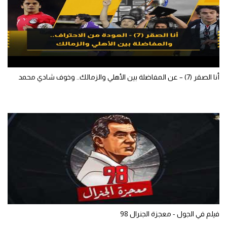
أنا الصقر (7) – عن المفاضلة بين الأهلي والزمالك.. وخوف شادي محمد
فيلم في الجول - معجزة الجنرال 98