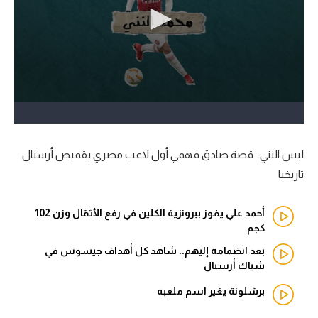
آراء حرة
ركن الألعاب
بطولات
أمريكا 2026
الدوري المصري
ليس النني.. قصة صادق فهمي أول لاعب مصري بقميص أرسنال
تاريخيا
الدوري الإنجليزي الممتاز
أحمد علي يفوز ببرونزية الكلين في رفع الأثقال وزن 102
الدوري الإسباني
كجم
الدوري الإيطالي
بعد انضمامه إليهم.. شاهد كل أهداف جيسوس في
شباك أرسنال
الدوري الألماني
برشلونة يغير اسم ملعبه
الدوري الفرنسي