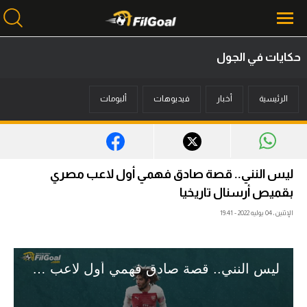
حكايات في الجول
محتوى إخباري
الرئيسية
أخبار
فيديوهات
ألبومات
الرئيسية
أخبار
مباريات
ليس النني.. قصة صادق فهمي أول لاعب مصري
ميركاتو
بقميص أرسنال تاريخيا
الإثنين، 04 يوليه 2022 - 19:41
فانتازي في الجول
مسابقة التوقعات
فيديوهات
عدسات