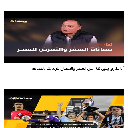
الوطن العربي
في المونديال
رياضة نسائية
آسيا
أمريكا
ركن الألعاب
أنا طارق يحيى (2) - عن السحر والانتقال للزمالك بالصدفة
أقسام خاصة
Gamers
ميركاتو
تحقيق في الجول
تقرير في الجول