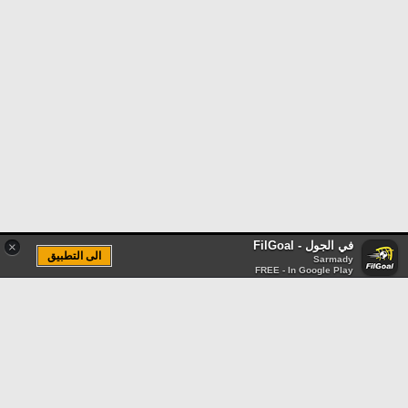
في الجول - FilGoal
×
الى التطبيق
Sarmady
FREE - In Google Play