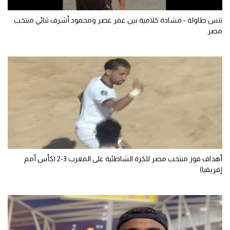
الوطن العربي
تنس طاولة - مشادة كلامية بين عمر عصر ومحمود أشرف ثنائي منتخب
في المونديال
مصر
رياضة نسائية
آسيا
أمريكا
ركن الألعاب
أقسام خاصة
أهداف فوز منتخب مصر للكرة الشاطئية على المغرب 3-2 (كأس أمم
Gamers
إفريقيا)
ميركاتو
تحقيق في الجول
تقرير في الجول