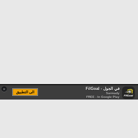
في الجول - FilGoal
×
الى التطبيق
Sarmady
FREE - In Google Play