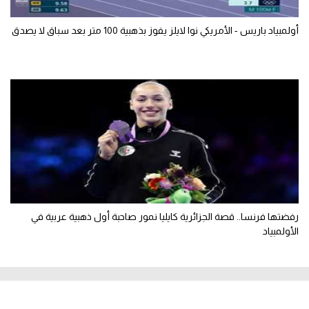
أولمبياد باريس - الأمريكي نوا لايلز يفوز بذهبية 100 متر بعد سباق لا يصدق
رفضتها فرنسا.. قصة الجزائرية كايليا نمور صاحبة أول ذهبية عربية في
الأولمبياد