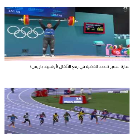
سارة سمير تحصد الفضية في رفع الأثقال (أولمبياد باريس)