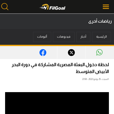
رياضات أخرى
محتوى إخباري
الرئيسية
أخبار
فيديوهات
ألبومات
الرئيسية
أخبار
مباريات
لحظة دخول البعثة المصرية المشاركة في دورة البحر
ميركاتو
الأبيض المتوسط
السبت، 25 يونيو 2022 - 23:58
فانتازي في الجول
مسابقة التوقعات
فيديوهات
عدسات