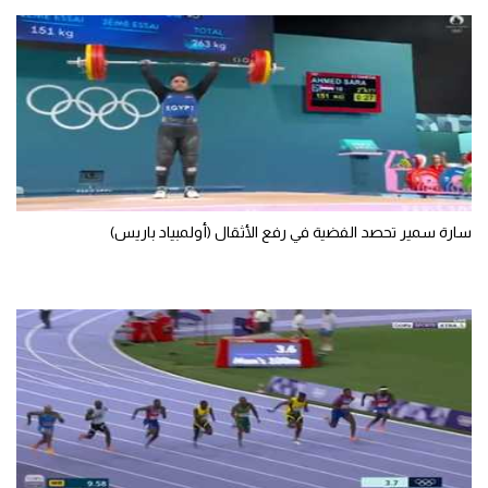
سارة سمير تحصد الفضية في رفع الأثقال (أولمبياد باريس)