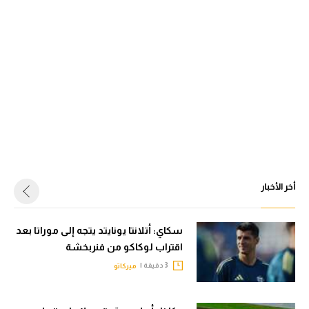
أخر الأخبار
سكاي: أتلانتا يونايتد يتجه إلى موراتا بعد
اقتراب لوكاكو من فنربخشة
3 دقيقة |
ميركاتو