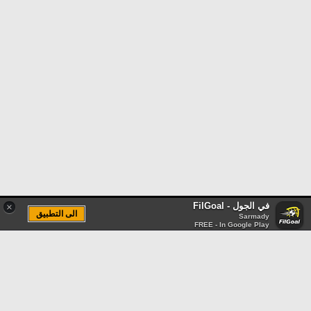
في الجول - FilGoal
×
الى التطبيق
Sarmady
FREE - In Google Play