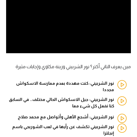
آراء حرة
ركن الألعاب
بطولات
أمريكا 2026
الدوري المصري
مين يعرف التاني أكتر؟ نور الشربيني وزينة مكاوي وإجابات مثيرة
الدوري الإنجليزي الممتاز
نور الشربيني: كنت مهددة بعدم ممارسة الاسكواش
مجددا
الدوري الإسباني
نور الشربيني: جيل الاسكواش الحالي مختلف.. في السابق
كنا نفعل كل شيء معا
الدوري الإيطالي
نور الشربيني: أشجع الأهلي وأتواصل مع محمد صلاح
الدوري الألماني
نور الشربيني تكشف عن رأيها في لعب الشوربجي باسم
إنجلترا
الدوري الفرنسي