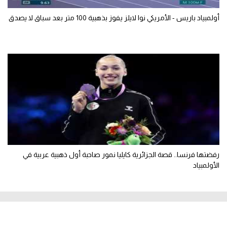
أولمبياد باريس - الأمريكي نوا لايلز يفوز بذهبية 100 متر بعد سباق لا يصدق
رفضتها فرنسا.. قصة الجزائرية كايليا نمور صاحبة أول ذهبية عربية في
الأولمبياد