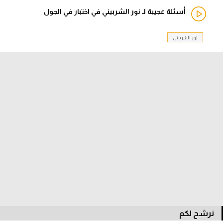
أسئلة عجيبة لـ نور الشربيني في اختبار في الجول
الدوري السعودي للمحترفين
نور الشربيني
دوري أبطال أوروبا
دوري أبطال إفريقيا
كل البطولات
أقسام
الكرة المصرية
الدوري المصري
الكرة الأوروبية
الكرة الإفريقية
نرشح لكم
منتخب مصر