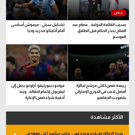
بسبب القائمة الدولية.. عصام عبد
تشكيل سيتي - مرموش أساسي
الفتاح يحذر الحكام قبل انطلاق
أمام أتليتكو مدريد وديا
الموسم
ربيعة ضمن ثلاثي مرشح لجائزة
موندو ديبورتيفو: أراوخو يصل إلى
أفضل لاعب في الدوري الإماراتي
ليفربول لإتمام انتقاله.. وبند
بتصويت الجماهير
أحقية شراء ضمن الإعارة
الأكثر مشاهدة
بيزيرا: الزمالك لم يلتزم بوعده معي.. وكنت سأصبح أغلى صفقة في