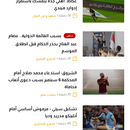
عكاظ: أهلي جدة يتمسك باستمرار
إدوارد ميندي
10 دقيقة |
سعودي في الجول
بسبب القائمة الدولية.. عصام
عبد الفتاح يحذر الحكام قبل انطلاق
الموسم
20 دقيقة |
الدوري المصري
الشروق: استدعاء محمد صلاح أمام
المحكمة 6 سبتمبر بسبب دعوى أتعاب
محاماة
39 دقيقة |
منتخب مصر
تشكيل سيتي - مرموش أساسي أمام
أتليتكو مدريد وديا
48 دقيقة |
الدوري الإنجليزي