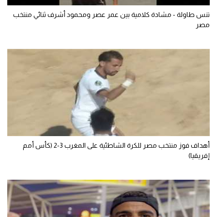
الوطن العربي
تنس طاولة - مشادة كلامية بين عمر عصر ومحمود أشرف ثنائي منتخب
مصر
في المونديال
رياضة نسائية
آسيا
أمريكا
ركن الألعاب
أقسام خاصة
أهداف فوز منتخب مصر للكرة الشاطئية على المغرب 3-2 (كأس أمم
Gamers
إفريقيا)
ميركاتو
تحقيق في الجول
تقرير في الجول