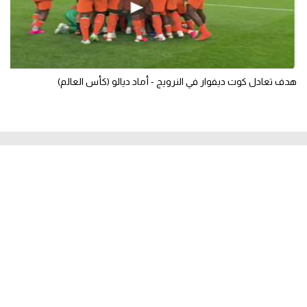
هدف تعادل كوت ديفوار في النرويج - أماد ديالو (كأس العالم)