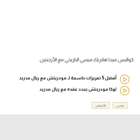
آراء حرة
ركن الألعاب
بطولات
أمريكا 2026
كواليس ميجا هاتريك ميسي التاريخي مع الأرجنتين
الدوري المصري
أفضل 5 تمريرات حاسمة لـ مودريتش مع ريال مدريد
الدوري الإنجليزي الممتاز
لوكا مودريتش يجدد عقده مع ريال مدريد
الدوري الإسباني
ميسي
الأرجنتين
الدوري الإيطالي
الدوري الألماني
الدوري الفرنسي