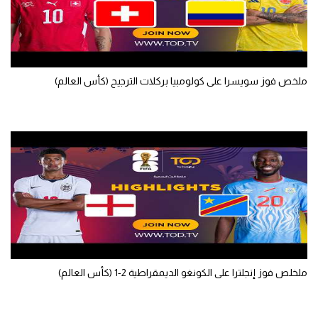
الوطن العربي
في المونديال
رياضة نسائية
ملخص فوز سويسرا على كولومبيا بركلات الترجيح (كأس العالم)
آسيا
أمريكا
ركن الألعاب
أقسام خاصة
Gamers
ميركاتو
ملخلص فوز إنجلترا على الكونغو الديمقراطية 2-1 (كأس العالم)
تحقيق في الجول
تقرير في الجول