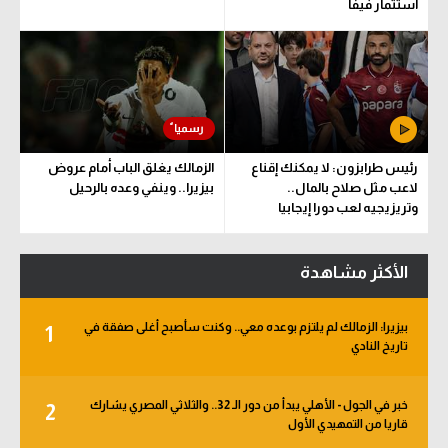
استثمار فيفا
رئيس طرابزون: لا يمكنك إقناع
الزمالك يغلق الباب أمام عروض
لاعب مثل صلاح بالمال..
بيزيرا.. وينفي وعده بالرحيل
وتريزيجيه لعب دورا إيجابيا
الأكثر مشاهدة
بيزيرا: الزمالك لم يلتزم بوعده معي.. وكنت سأصبح أغلى صفقة في
1
تاريخ النادي
خبر في الجول - الأهلي يبدأ من دور الـ 32.. والثلاثي المصري يشارك
2
قاريا من التمهيدي الأول