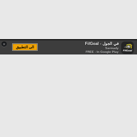
في الجول - FilGoal
×
الى التطبيق
Sarmady
FREE - In Google Play