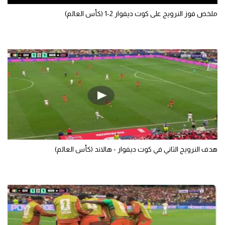
ملخص فوز النرويج على كوت ديفوار 2-1 (كأس العالم)
هدف النرويج الثاني في كوت ديفوار - هالاند (كأس العالم)