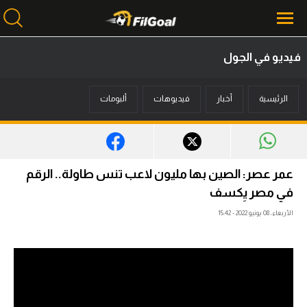
فيديو في الجول
محتوى إخباري
الرئيسية
أخبار
فيديوهات
ألبومات
الرئيسية
أخبار
مباريات
عمر عصر: الصين بها مليون لاعب تنس طاولة.. الرقم
ميركاتو
في مصر يِكسف
الأربعاء، 08 يونيو 2022 - 15:42
فانتازي في الجول
مسابقة التوقعات
فيديوهات
عدسات