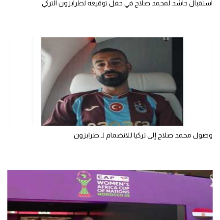
استقبال حاشد لمحمد صلاح في حفل توقيعه لطرابزون التركي
سعودي في الجول
الدوري الإنجليزي
الدوري الإسباني
دوري أبطال أوروبا
القسم الثاني
رياضات أخرى
أمم إفريقيا
وصول محمد صلاح إلى تركيا للانضمام لـ طرابزون
كرة السلة الأمريكية
كرة سلة
كرة يد
كرة طائرة