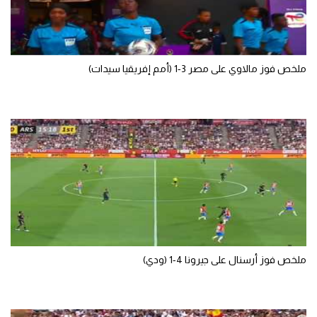
الوطن العربي
في المونديال
ملخص فوز مالاوي على مصر 3-1 (أمم إفريقيا سيدات)
رياضة نسائية
آسيا
أمريكا
ركن الألعاب
أقسام خاصة
Gamers
ميركاتو
ملخص فوز أرسنال على جيرونا 4-1 (ودي)
تحقيق في الجول
تقرير في الجول