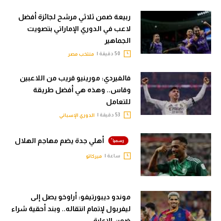
ربيعة ضمن ثلاثي مرشح لجائزة أفضل
لاعب في الدوري الإماراتي بتصويت
الجماهير
50 دقيقة |
منتخب مصر
فالفيردي: مورينيو قريب من اللاعبين
وقاس.. وهذه هي أفضل طريقة
للتعامل
53 دقيقة |
الدوري الإسباني
أهلي جدة يضم مهاجم الهلال
ساعة |
ميركاتو
موندو ديبورتيفو: أراوخو يصل إلى
ليفربول لإتمام انتقاله.. وبند أحقية شراء
ضمن الإعارة