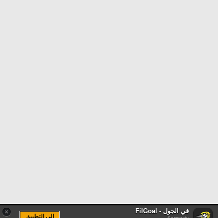
في الجول - FilGoal
×
الى التطبيق