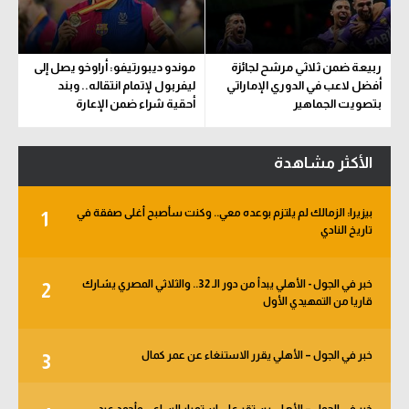
ربيعة ضمن ثلاثي مرشح لجائزة
موندو ديبورتيفو: أراوخو يصل إلى
أفضل لاعب في الدوري الإماراتي
ليفربول لإتمام انتقاله.. وبند
بتصويت الجماهير
أحقية شراء ضمن الإعارة
الأكثر مشاهدة
بيزيرا: الزمالك لم يلتزم بوعده معي.. وكنت سأصبح أغلى صفقة في
1
تاريخ النادي
خبر في الجول - الأهلي يبدأ من دور الـ 32.. والثلاثي المصري يشارك
2
قاريا من التمهيدي الأول
خبر في الجول – الأهلي يقرر الاستنغاء عن عمر كمال
3
خبر في الجول – الأهلي يستقر على استمرار الساعي وأحمد عيد