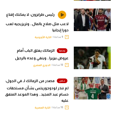
الوطن العربي
رئيس طرابزون: لا يمكنك إقناع
في المونديال
لاعب مثل صلاح بالمال.. وتريزيجيه لعب
رياضة نسائية
دورا إيجابيا
آسيا
9 ساعة |
الكرة الأوروبية
أمريكا
الزمالك يغلق الباب أمام
ركن الألعاب
عروض بيزيرا.. وينفي وعده بالرحيل
10 ساعة |
الدوري المصري
أقسام خاصة
مصدر من الزمالك لـ في الجول:
Gamers
لم ننذر لودوجوريتس بشأن مستحقات
ميركاتو
حسام عبد المجيد.. وهذا الموعد المتفق
عليه
تحقيق في الجول
10 ساعة |
الكرة المصرية
تقرير في الجول