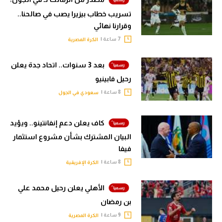
سعودي في الجول
تسريب خطاب بيزيرا يصب في صالحنا..
وقرارنا نهائي
الدوري الإنجليزي
7 ساعة |
الكرة المصرية
الدوري الإسباني
بعد 3 سنوات.. اتحاد جدة يعلن
دوري أبطال أوروبا
رحيل فابينيو
القسم الثاني
8 ساعة |
سعودي في الجول
رياضات أخرى
كاف يعلن دعم إنفانتينو.. ويؤيد
أمم إفريقيا
البيان المشترك بشأن مشروع استثمار
فيفا
كرة السلة الأمريكية
8 ساعة |
الكرة الإفريقية
كرة سلة
الأهلي يعلن رحيل محمد علي
كرة يد
بن رمضان
كرة طائرة
9 ساعة |
الكرة المصرية