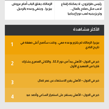
رئيس طرابزون: لا يمكنك إقناع
الزمالك يغلق الباب أمام عروض
لاعب مثل صلاح بالمال..
بيزيرا.. وينفي وعده بالرحيل
وتريزيجيه لعب دورا إيجابيا
الأكثر مشاهدة
بيزيرا: الزمالك لم يلتزم بوعده معي.. وكنت سأصبح أغلى صفقة في
1
تاريخ النادي
خبر في الجول - الأهلي يبدأ من دور الـ 32.. والثلاثي المصري يشارك
2
قاريا من التمهيدي الأول
خبر في الجول – الأهلي يقرر الاستنغاء عن عمر كمال
3
خبر في الجول – الأهلي يستقر على استمرار الساعي وأحمد عيد
4