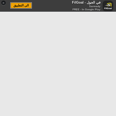
في الجول - FilGoal
×
الى التطبيق
Sarmady
FREE - In Google Play