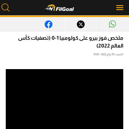
محتوى إخباري
ملخص فوز بيرو على كولومبيا 1-0 (تصفيات كأس
العالم 2022)
الرئيسية
السبت، 29 يناير 2022 - 10:50
أخبار
مباريات
ميركاتو
فانتازي في الجول
مسابقة التوقعات
فيديوهات
عدسات