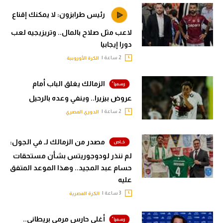
الوطن العربي
رئيس طرابزون: لا يمكنك إقناع
في المونديال
لاعب مثل صلاح بالمال.. وتريزيجيه لعب
دورا إيجابيا
رياضة نسائية
2 ساعة |
الكرة الأوروبية
آسيا
الزمالك يغلق الباب أمام
أمريكا
عروض بيزيرا.. وينفي وعده بالرحيل
ركن الألعاب
2 ساعة |
الدوري المصري
مصدر من الزمالك لـ في الجول:
أقسام خاصة
لم ننذر لودوجوريتس بشأن مستحقات
Gamers
حسام عبد المجيد.. وهذا الموعد المتفق
ميركاتو
عليه
3 ساعة |
الكرة المصرية
تحقيق في الجول
تقرير في الجول
أغلى حارس مرمى بريطاني..