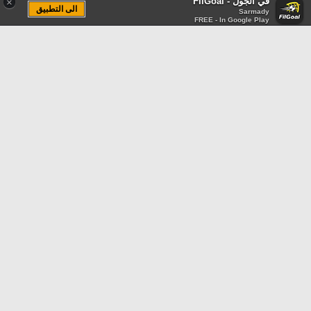
في الجول - FilGoal
×
الى التطبيق
Sarmady
FREE - In Google Play