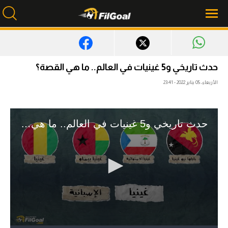
محتوى إخباري
حدث تاريخي و5 غينيات في العالم.. ما هي القصة؟
الرئيسية
الأربعاء، 05 يناير 2022 - 23:41
أخبار
مباريات
ميركاتو
فانتازي في الجول
مسابقة التوقعات
فيديوهات
عدسات