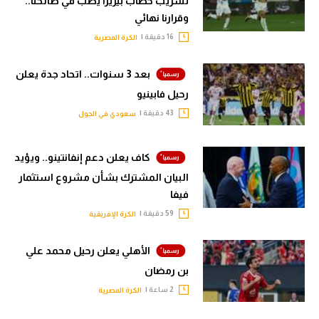
تسريب خطاب بيزيرا يصب في صالحنا..
وقرارنا نهائي
سعودي في الجول
16 دقيقة |
الكرة المصرية
الدوري الإنجليزي
بعد 3 سنوات.. اتحاد جدة يعلن
الدوري الإسباني
رحيل فابينيو
دوري أبطال أوروبا
43 دقيقة |
سعودي في الجول
القسم الثاني
كاف يعلن دعم إنفانتينو.. ويؤيد
رياضات أخرى
البيان المشترك بشأن مشروع استثمار
أمم إفريقيا
فيفا
59 دقيقة |
الكرة الإفريقية
كرة السلة الأمريكية
كرة سلة
الأهلي يعلن رحيل محمد علي
بن رمضان
كرة يد
2 ساعة |
الكرة المصرية
كرة طائرة