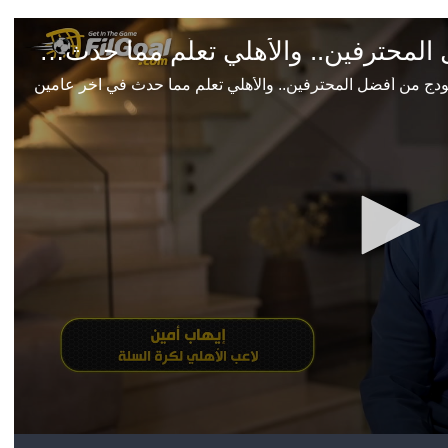
آسيا
دوري أبطال أوروبا
لسعودي للمحترفين
أمريكا
القسم الثاني
ل أوروبا
ركن الألعاب
رياضات أخرى
ل إفريقيا