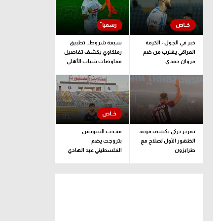
خبر في الجول - الكرمة
سبعة شروط.. تطبيق
العراقي يقترب من ضم
زملكاوي يكشف تفاصيل
مروان حمدي
مفاوضات شباب الأهلي
لضم بيزيرا قبل غلق
الملف
تقرير تركي يكشف موعد
منتخب السويس
الظهور الأول لصلاح مع
بتروجت يضم
طرابزون
الفلسطيني عبد الهادي
راشد