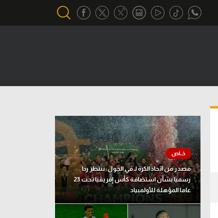
أقسام خاصة
Gamers
يكية
ميركاتو
تحقيق في الجول
تقرير في الجول
تحليل في الجول
مصدر من اتحاد الكرة لـ في الجول: ننتظر ردا
حكايات في الجول
رسميا بشأن استضافة كأس إفريقيا تحت 23
عاما المؤهلة للأولمبياد
كويز في الجول
فيديو في الجول