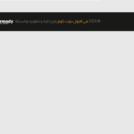
© 2026
فى الجول دوت كوم
يتم إدارته و تطويره
بواسطة