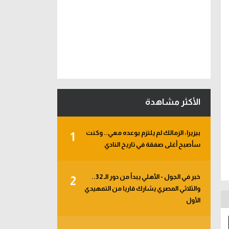
الأكثر مشاهدة
بيزيرا: الزمالك لم يلتزم بوعده معي.. وكنت
1
سأصبح أغلى صفقة في تاريخ النادي
خبر في الجول - الأهلي يبدأ من دور الـ 32..
2
والثلاثي المصري يشارك قاريا من التمهيدي
الأول