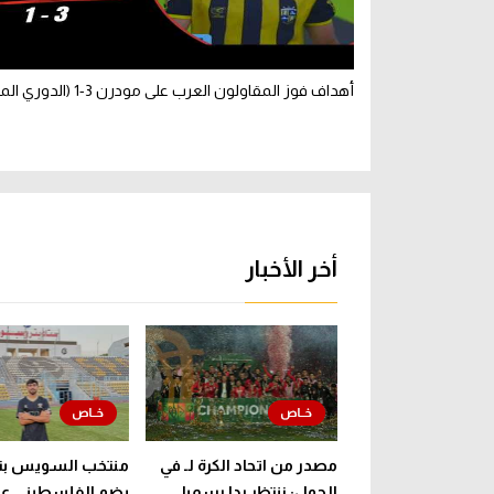
أهداف فوز المقاولون العرب على مودرن 3-1 (الدوري المصري)
أخر الأخبار
مصدر من اتحاد الكرة لـ في
منتخب السويس بت
الجول: ننتظر ردا رسميا
يضم الفلسطيني عب