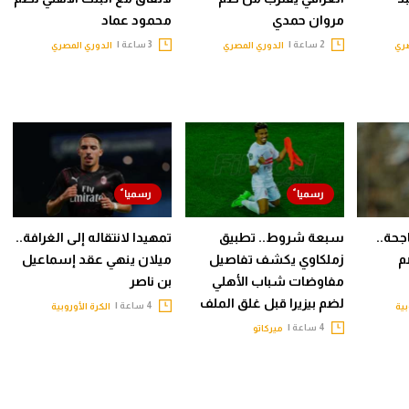
مروان حمدي
محمود عماد
2 ساعة |
3 ساعة |
صري
الدوري المصري
الدوري المصري
جحة..
سبعة شروط.. تطبيق
تمهيدا لانتقاله إلى الغرافة..
م
زملكاوي يكشف تفاصيل
ميلان ينهي عقد إسماعيل
مفاوضات شباب الأهلي
بن ناصر
لضم بيزيرا قبل غلق الملف
4 ساعة |
بية
الكرة الأوروبية
4 ساعة |
ميركاتو