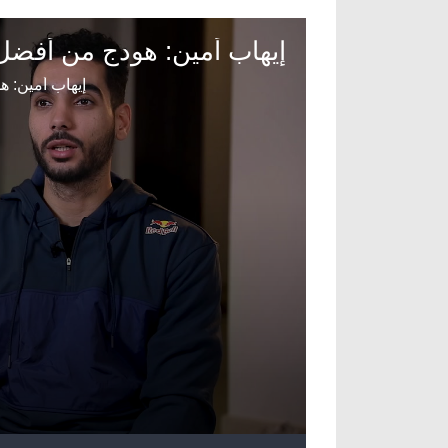
آراء حرة
الدوري ا
ركن الألعاب
دوري أبطا
دوري أبطا
كل البطولات