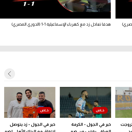
هدفا تعادل زد مع كهرباء الإسماعيلية 1-1 (الدوري المصري)
روجت
خبر في الجول - الكرمة
خبر في الجول - زد يتوصل
د
العراقي يقترب من ضم
لاتفاق مع البنك الأهلي لضم