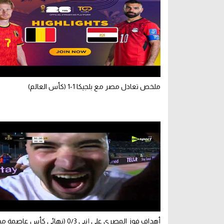
ملخص تعادل مصر مع بلجيكا 1-1 (كأس العالم)
أهداف فوز المصري على إنبي 0/3 (نهائي كأس عاصمة مصر)