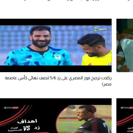
ركلات ترجيح فوز المصري على زد 5/6 (نصف نهائي كأس عاصمة
مصر)