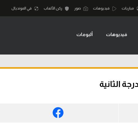
مباريات
فيديوهات
صور
ركن الألعاب
في المونديال
فيديوهات
ألبومات
أقسام
أمم إفريقيا
الكرة المصرية
كرة السلة الأمر
الدوري المصري
لمصري
كرة سلة
الكرة الأوروبية
نجليزي الممتاز
كرة يد
جة الثانية
الكرة الإفريقية
إسباني
كرة طائرة
منتخب مصر
إيطالي
الوطن العربي
سعودي في الجول
في المونديال
لماني
الدوري الإنجليزي
رياضة نسائية
لفرنسي
الدوري الإسباني