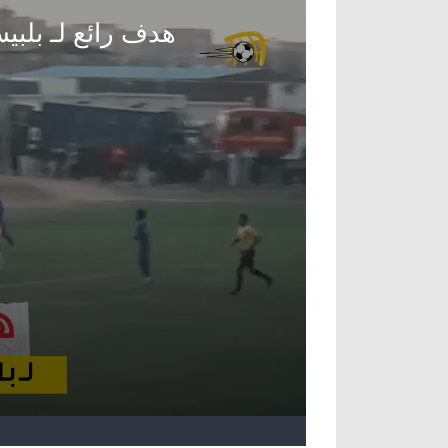
آراء حرة
الدوري ا
ركن الألعاب
دوري أبطا
دوري أبطا
كل البطولات