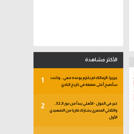
الأكثر مشاهدة
بيزيرا: الزمالك لم يلتزم بوعده معي.. وكنت
1
سأصبح أغلى صفقة في تاريخ النادي
خبر في الجول - الأهلي يبدأ من دور الـ 32..
2
والثلاثي المصري يشارك قاريا من التمهيدي
الأول