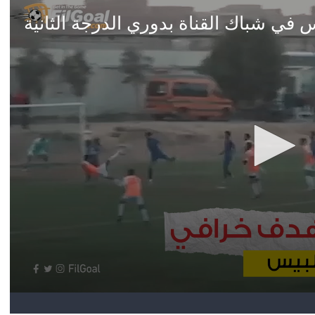
آسيا
دوري أبطال أوروبا
لسعودي للمحترفين
أمريكا
القسم الثاني
ل أوروبا
ركن الألعاب
رياضات أخرى
ل إفريقيا