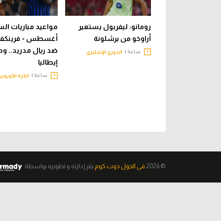
رومانو: ليفربول يستعير
أراوخو من برشلونة
أغسطس - فرينكفا
ضد ريال مدريد.. ود
ساعة |
الدوري الإنجليزي
إيطاليا
ساعة |
الكرة الأوروبي
© 2026
فى الجول دوت كوم
يتم إدارته و تطويره
بواسطة