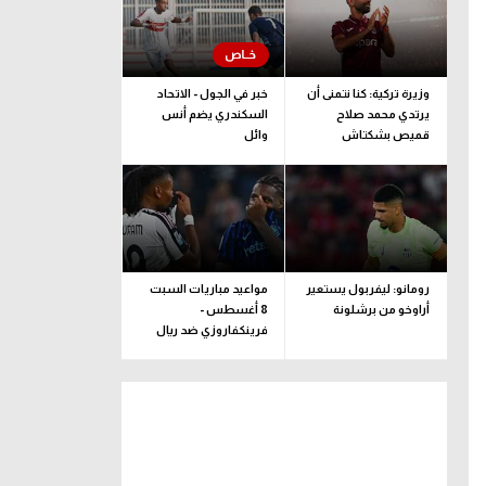
وزيرة تركية: كنا نتمنى أن
خبر في الجول - الاتحاد
يرتدي محمد صلاح
السكندري يضم أنس
قميص بشكتاش
وائل
رومانو: ليفربول يستعير
مواعيد مباريات السبت
أراوخو من برشلونة
8 أغسطس -
فرينكفاروزي ضد ريال
مدريد.. ودربي إيطاليا