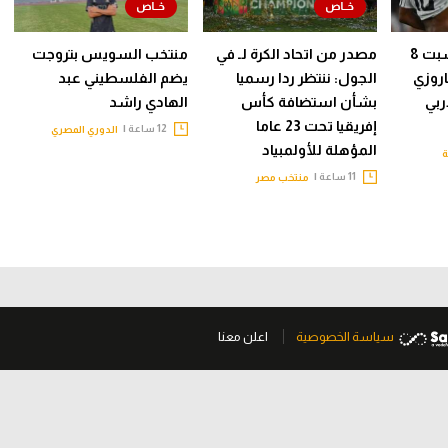
مواعيد مباريات السبت 8
مصدر من اتحاد الكرة لـ في
منتخب السويس بتروجت
روزي
الجول: ننتظر ردا رسميا
يضم الفلسطيني عبد
ربي
بشأن استضافة كأس
الهادي راشد
إفريقيا تحت 23 عاما
12 ساعة |
الدوري المصري
المؤهلة للأولمبياد
ة
11 ساعة |
منتخب مصر
سياسة الخصوصية
اعلن معنا