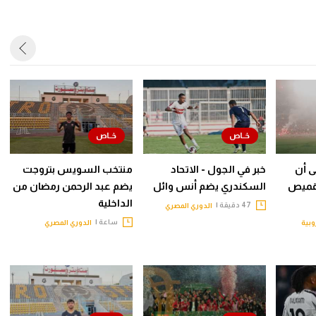
نى أن
خبر في الجول - الاتحاد
منتخب السويس بتروجت
 قميص
السكندري يضم أنس وائل
يضم عبد الرحمن رمضان من
الداخلية
47 دقيقة |
الدوري المصري
ساعة |
وبية
الدوري المصري