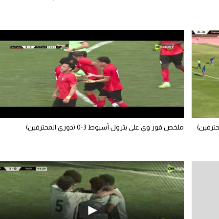
ملخص فوز وي على بترول أسيوط 3-0 (دوري المحترفين)