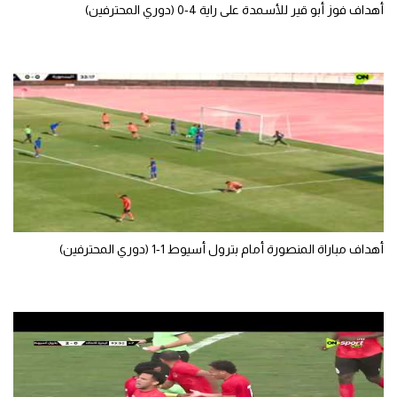
أهداف فوز أبو قير للأسمدة على راية 4-0 (دوري المحترفين)
الوطن العربي
في المونديال
رياضة نسائية
آسيا
أمريكا
ركن الألعاب
أهداف مباراة المنصورة أمام بترول أسيوط 1-1 (دوري المحترفين)
أقسام خاصة
Gamers
ميركاتو
تحقيق في الجول
تقرير في الجول