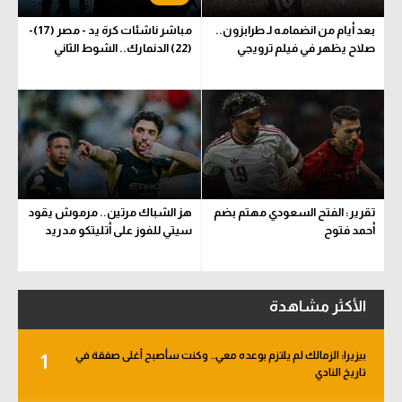
بعد أيام من انضمامه لـ طرابزون..
مباشر ناشئات كرة يد - مصر (17)-
صلاح يظهر في فيلم ترويجي
(22) الدنمارك.. الشوط الثاني
تقرير: الفتح السعودي مهتم بضم
هز الشباك مرتين.. مرموش يقود
أحمد فتوح
سيتي للفوز على أتليتكو مدريد
الأكثر مشاهدة
بيزيرا: الزمالك لم يلتزم بوعده معي.. وكنت سأصبح أغلى صفقة في
1
تاريخ النادي