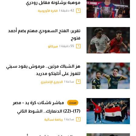
موهبة برشلونة مقابل رودري
42 دقيقة |
الكرة الأوروبية
تقرير: الفتح السعودي مهتم بضم أحمد
فتوح
55 دقيقة |
ميركاتو
هز الشباك مرتين.. مرموش يقود سيتي
للفوز على أتليتكو مدريد
ساعة |
الدوري الإنجليزي
مباشر ناشئات كرة يد - مصر
(17)-(22) الدنمارك.. الشوط الثاني
ساعة |
رياضة نسائية