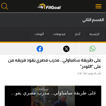
القسم الثاني
محتوى إخباري
الرئيسية
أخبار
فيديوهات
ألبومات
الرئيسية
أخبار
مباريات
على طريقة سامباولي.. مدرب مصري يقود فريقه من
ميركاتو
على "اللودر"
الأحد، 28 نوفمبر 2021 - 13:38
فانتازي في الجول
مسابقة التوقعات
فيديوهات
عدسات