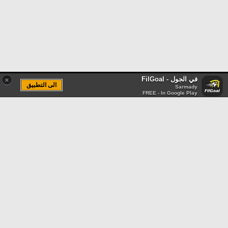
في الجول - FilGoal
×
الى التطبيق
Sarmady
FREE - In Google Play