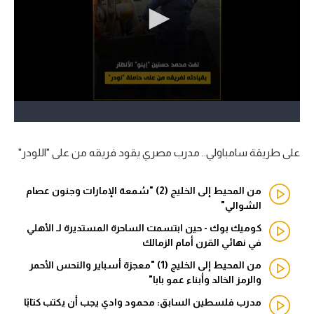
آراء حرة
ركن الألعاب
بطولات
أمريكا 2026
الدوري المصري
على طريقة سامباولي.. مدرب مصري يقود فريقه من على "اللودر"
الدوري الإنجليزي الممتاز
من المحيط إلى الخليج (2) "سُمعة الإمارات وجنون عصام
الشوالي"
الدوري الإسباني
كوميك بوك - حين ابتسمت الساحرة المستديرة لـ الأهلي
في نهائي القرن أمام الزمالك
الدوري الإيطالي
من المحيط إلى الخليج (1) "معجزة أسباير والنحس الأحمر
الدوري الألماني
والرمز الخالد وأبناء عمو بابا"
مدرب فلسطين السابق: محمود وادي يجب أن يكتب كتابًا
الدوري الفرنسي