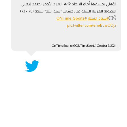
الأهلي يحسمها أمام الاتحاد 🦅🔥 المارد الأحمر يصعد لنهائي
آراء حرة
البطولة العربية للسلة على حساب "سيد البلد" بنتيجة (78 - 73)
👇💥
#ستاد_السلة
#ONTime_Sports
ركن الألعاب
pic.twitter.com/eneEJwQDjz
بطولات
October 8, 2021
— OnTime Sports (@ONTimeSports)
أمريكا 2026
الدوري المصري
الدوري الإنجليزي الممتاز
الدوري الإسباني
الدوري الإيطالي
الدوري الألماني
الدوري الفرنسي