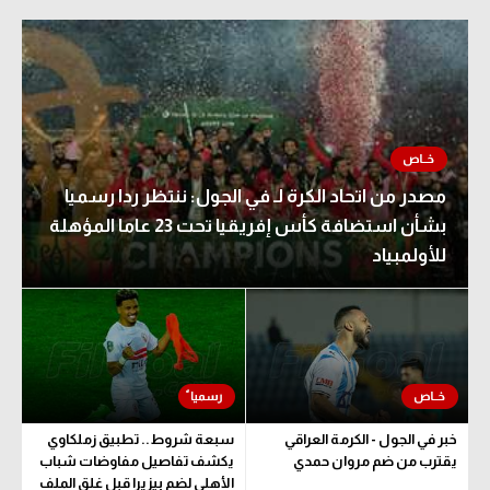
مصدر من اتحاد الكرة لـ في الجول: ننتظر ردا رسميا
بشأن استضافة كأس إفريقيا تحت 23 عاما المؤهلة
للأولمبياد
خبر في الجول - الكرمة العراقي
سبعة شروط.. تطبيق زملكاوي
يقترب من ضم مروان حمدي
يكشف تفاصيل مفاوضات شباب
الأهلي لضم بيزيرا قبل غلق الملف