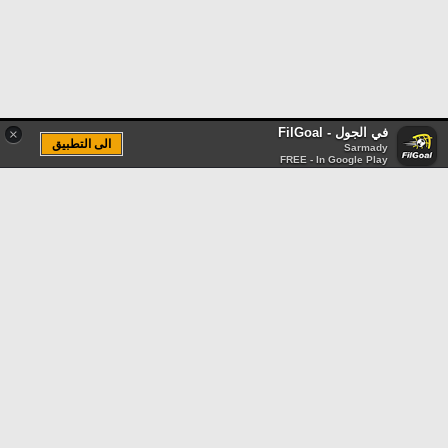
في الجول - FilGoal
×
الى التطبيق
Sarmady
FREE - In Google Play