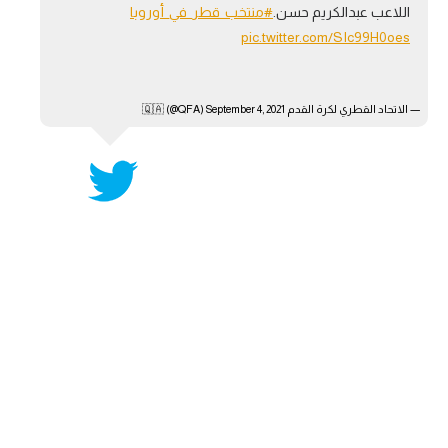
اللاعب عبدالكريم حسن.
#منتخب_قطر_في_أوروبا
آراء حرة
pic.twitter.com/SIc99H0oes
ركن الألعاب
— الاتحاد القطري لكرة القدم 🇶🇦 (@QFA)
September 4, 2021
بطولات
أمريكا 2026
الدوري المصري
الدوري الإنجليزي الممتاز
الدوري الإسباني
الدوري الإيطالي
الدوري الألماني
الدوري الفرنسي