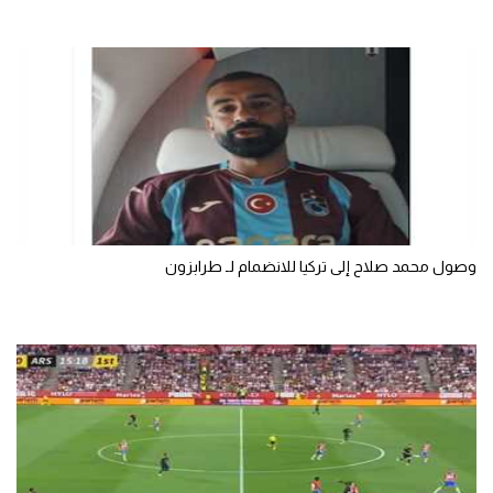
الوطن العربي
في المونديال
رياضة نسائية
آسيا
أمريكا
ركن الألعاب
وصول محمد صلاح إلى تركيا للانضمام لـ طرابزون
أقسام خاصة
Gamers
ميركاتو
تحقيق في الجول
تقرير في الجول