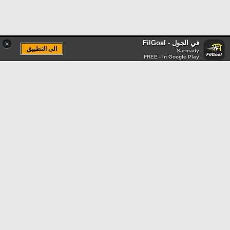
في الجول - FilGoal
×
الى التطبيق
Sarmady
FREE - In Google Play