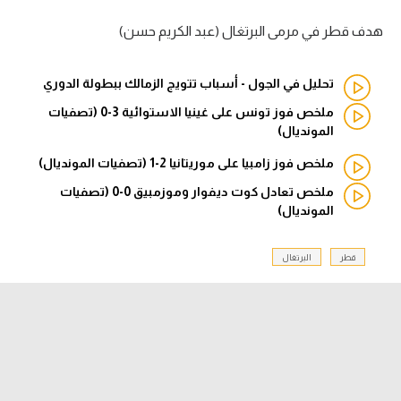
هدف قطر في مرمى البرتغال (عبد الكريم حسن)
الدوري السعودي للمحترفين
دوري أبطال أوروبا
تحليل في الجول - أسباب تتويج الزمالك ببطولة الدوري
ملخص فوز تونس على غينيا الاستوائية 3-0 (تصفيات
دوري أبطال إفريقيا
المونديال)
كل البطولات
ملخص فوز زامبيا على موريتانيا 2-1 (تصفيات المونديال)
ملخص تعادل كوت ديفوار وموزمبيق 0-0 (تصفيات
المونديال)
أقسام
الكرة المصرية
قطر
البرتغال
الدوري المصري
الكرة الأوروبية
الكرة الإفريقية
منتخب مصر