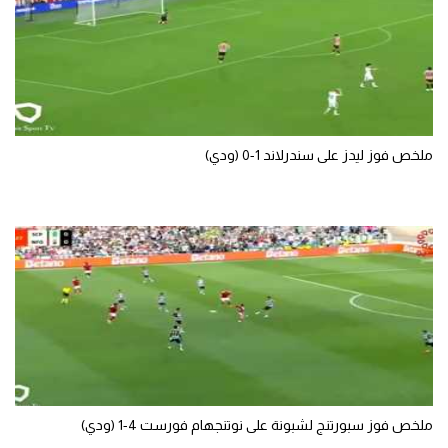
ملخص فوز ليدز على سندرلاند 1-0 (ودي)
ملخص فوز سبورتنج لشبونة على نوتنجهام فورست 4-1 (ودي)