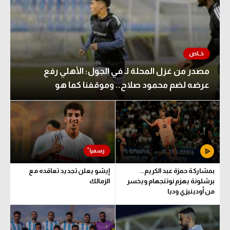
مصدر من غزل المحلة لـ في الجول: الأهلي رفع
عرضه لضم محمود صلاح.. وموقفنا كما هو
بمشاركة حمزة عبد الكريم..
إيشو يعلن تجديد تعاقده مع
برشلونة يهزم نوتنجهام ويخسر
الزمالك
من أودينيزي وديا