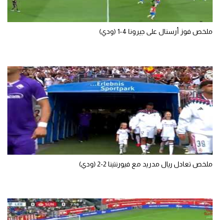
تحليل في الجول
ملخص فوز أرسنال على جيرونا 4-1 (ودي)
حكايات في الجول
كويز في الجول
فيديو في الجول
ملخص تعادل ريال مدريد مع فيورنتينا 2-2 (ودي)