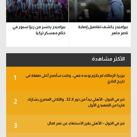
بيراميدز يكشف تفاصيل إصابة
بيراميدز يخسر من ريزا سبور في
ناصر ماهر
ختام معسكر تركيا
الأكثر مشاهدة
بيزيرا: الزمالك لم يلتزم بوعده معي.. وكنت سأصبح أغلى صفقة في
1
تاريخ النادي
خبر في الجول - الأهلي يبدأ من دور الـ 32.. والثلاثي المصري يشارك
2
قاريا من التمهيدي الأول
خبر في الجول – الأهلي يقرر الاستنغاء عن عمر كمال
3