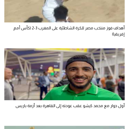
الوطن العربي
في المونديال
أهداف فوز منتخب مصر للكرة الشاطئية على المغرب 3-2 (كأس أمم
رياضة نسائية
إفريقيا)
آسيا
أمريكا
ركن الألعاب
أقسام خاصة
Gamers
ميركاتو
أول حوار مع محمد كيشو عقب عودته إلى القاهرة بعد أزمة باريس
تحقيق في الجول
تقرير في الجول