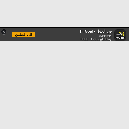
في الجول - FilGoal
×
الى التطبيق
Sarmady
FREE - In Google Play