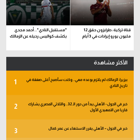
قناة تركية: طرابزون حقق 12
"مستقبل النادي".. أحمد مجدي
مليون يورو إيرادات في 3 أيام
يكشف كواليس رحيله عن الزمالك
الأكثر مشاهدة
بيزيرا: الزمالك لم يلتزم بوعده معي.. وكنت سأصبح أغلى صفقة في
1
تاريخ النادي
خبر في الجول - الأهلي يبدأ من دور الـ 32.. والثلاثي المصري يشارك
2
قاريا من التمهيدي الأول
خبر في الجول – الأهلي يقرر الاستنغاء عن عمر كمال
3