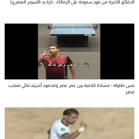
الدقائق الأخيرة من فوز سموحة على الزمالك - كرة يد (السوبر المصري)
سعودي في الجول
الدوري الإنجليزي
الدوري الإسباني
دوري أبطال أوروبا
القسم الثاني
رياضات أخرى
أمم إفريقيا
تنس طاولة - مشادة كلامية بين عمر عصر ومحمود أشرف ثنائي منتخب
مصر
كرة السلة الأمريكية
كرة سلة
كرة يد
كرة طائرة