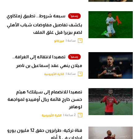
سبعة شروط.. تطبيق زملكاوي
يكشف تفاصيل مفاوضات شباب الأهلي
لضم بيزيرا قبل غلق الملف
ساعة |
ميركاتو
تمهيدا لانتقاله إلى الغرافة..
ميلان ينهي عقد إسماعيل بن ناصر
ساعة |
الكرة الأوروبية
تمهيدا للانضمام إلى سيلتك؟ هيثم
حسن خارج قائمة ريال أوفييدو لمواجهة
لوهافر
2 ساعة |
الكرة الأوروبية
قناة تركية: طرابزون حقق 12 مليون يورو
إيرادات في 3 أيام