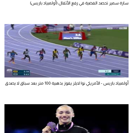
سارة سمير تحصد الفضية في رفع الأثقال (أولمبياد باريس)
أولمبياد باريس - الأمريكي نوا لايلز يفوز بذهبية 100 متر بعد سباق لا يصدق