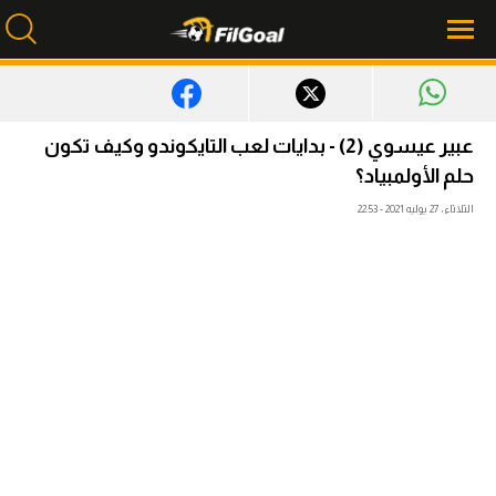
محتوى إخباري
عبير عيسوي (2) - بدايات لعب التايكوندو وكيف تكون
الرئيسية
حلم الأولمبياد؟
الثلاثاء، 27 يوليه 2021 - 22:53
أخبار
مباريات
ميركاتو
فانتازي في الجول
مسابقة التوقعات
فيديوهات
عدسات