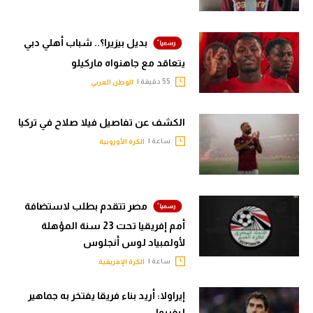
الوطن العربي
في المونديال
بديل بيزيرا؟.. شباب أهلي دبي
يتعاقد مع جاهنواه ماركيلو
رياضة نسائية
55 دقيقة |
الوطن العربي
آسيا
الكشف عن تفاصيل فيلا صلاح في تركيا
أمريكا
ساعة |
الكرة الأوروبية
ركن الألعاب
أقسام خاصة
مصر تتقدم بطلب لاستضافة
Gamers
أمم إفريقيا تحت 23 سنة المؤهلة
لأولمبياد لوس أنجلوس
ميركاتو
ساعة |
الكرة الإفريقية
تحقيق في الجول
إيراولا: أريد بناء فريقا يفتخر به جماهير
تقرير في الجول
ليفربول