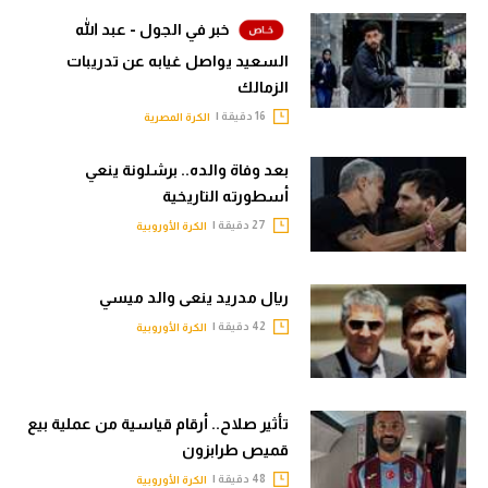
خبر في الجول - عبد الله
سعودي في الجول
السعيد يواصل غيابه عن تدريبات
الدوري الإنجليزي
الزمالك
الدوري الإسباني
16 دقيقة |
الكرة المصرية
دوري أبطال أوروبا
بعد وفاة والده.. برشلونة ينعي
أسطورته التاريخية
القسم الثاني
27 دقيقة |
الكرة الأوروبية
رياضات أخرى
أمم إفريقيا
ريال مدريد ينعى والد ميسي
42 دقيقة |
الكرة الأوروبية
كرة السلة الأمريكية
كرة سلة
كرة يد
تأثير صلاح.. أرقام قياسية من عملية بيع
قميص طرابزون
كرة طائرة
48 دقيقة |
الكرة الأوروبية