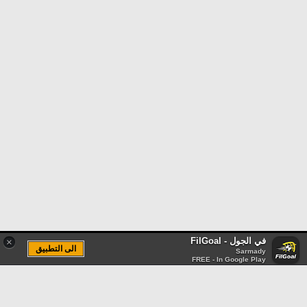
في الجول - FilGoal
×
الى التطبيق
Sarmady
FREE - In Google Play