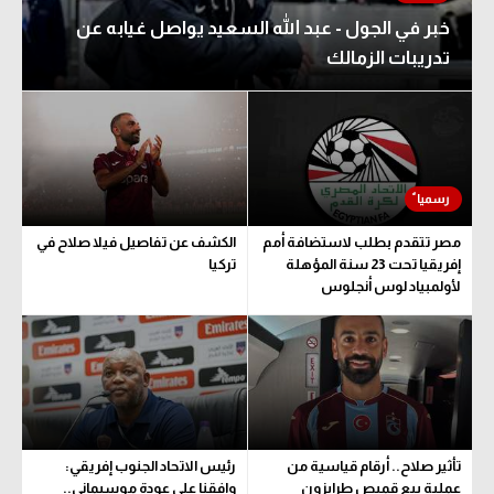
خبر في الجول - عبد الله السعيد يواصل غيابه عن
تدريبات الزمالك
مصر تتقدم بطلب لاستضافة أمم
الكشف عن تفاصيل فيلا صلاح في
إفريقيا تحت 23 سنة المؤهلة
تركيا
لأولمبياد لوس أنجلوس
تأثير صلاح.. أرقام قياسية من
رئيس الاتحاد الجنوب إفريقي:
عملية بيع قميص طرابزون
وافقنا على عودة موسيماني..