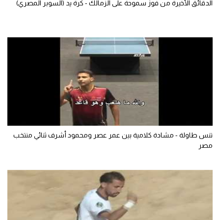
الدقائق الأخيرة من فوز سموحة على الزمالك - كرة يد (السوبر المصري)
سعودي في الجول
الدوري الإنجليزي
الدوري الإسباني
دوري أبطال أوروبا
القسم الثاني
رياضات أخرى
أمم إفريقيا
تنس طاولة - مشادة كلامية بين عمر عصر ومحمود أشرف ثنائي منتخب
مصر
كرة السلة الأمريكية
كرة سلة
كرة يد
كرة طائرة