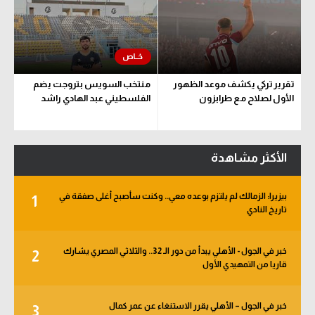
تقرير تركي يكشف موعد الظهور
منتخب السويس بتروجت يضم
الأول لصلاح مع طرابزون
الفلسطيني عبد الهادي راشد
الأكثر مشاهدة
بيزيرا: الزمالك لم يلتزم بوعده معي.. وكنت سأصبح أغلى صفقة في
1
تاريخ النادي
خبر في الجول - الأهلي يبدأ من دور الـ 32.. والثلاثي المصري يشارك
2
قاريا من التمهيدي الأول
خبر في الجول – الأهلي يقرر الاستنغاء عن عمر كمال
3