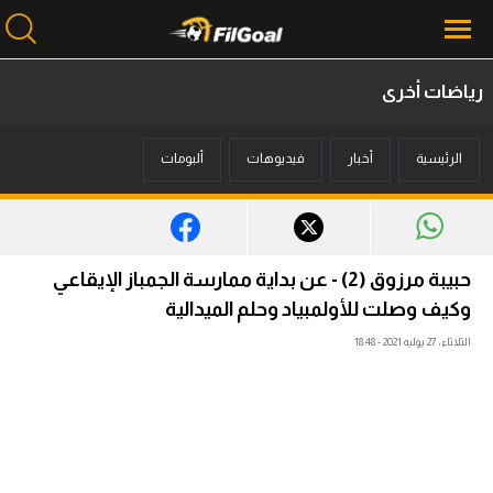
رياضات أخرى
محتوى إخباري
الرئيسية
أخبار
فيديوهات
ألبومات
الرئيسية
أخبار
مباريات
حبيبة مرزوق (2) - عن بداية ممارسة الجمباز الإيقاعي
ميركاتو
وكيف وصلت للأولمبياد وحلم الميدالية
الثلاثاء، 27 يوليه 2021 - 18:48
فانتازي في الجول
مسابقة التوقعات
فيديوهات
عدسات