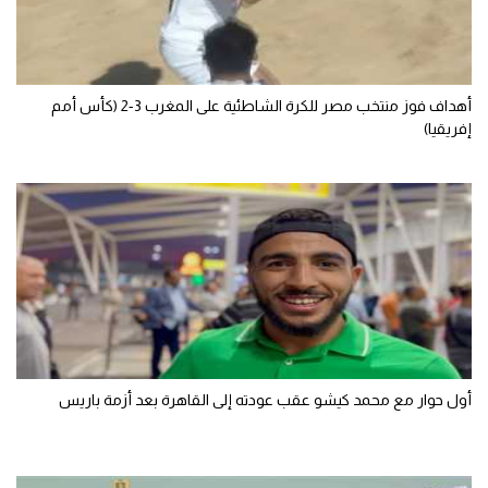
الوطن العربي
في المونديال
أهداف فوز منتخب مصر للكرة الشاطئية على المغرب 3-2 (كأس أمم
رياضة نسائية
إفريقيا)
آسيا
أمريكا
ركن الألعاب
أقسام خاصة
Gamers
ميركاتو
أول حوار مع محمد كيشو عقب عودته إلى القاهرة بعد أزمة باريس
تحقيق في الجول
تقرير في الجول