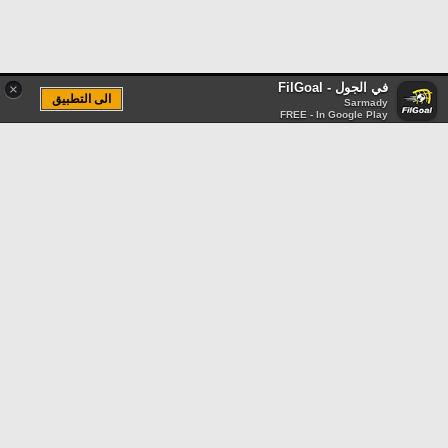
في الجول - FilGoal
×
الى التطبيق
Sarmady
FREE - In Google Play