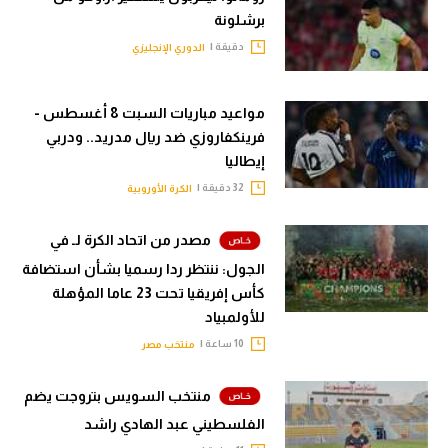
برشلونة
سعودي في الجول
دقيقة |
الدوري الإنجليزي
الدوري الإنجليزي
الدوري الإسباني
مواعيد مباريات السبت 8 أغسطس -
فرينكفاروزي ضد ريال مدريد.. ودربي
دوري أبطال أوروبا
إيطاليا
القسم الثاني
32 دقيقة |
الكرة الأوروبية
رياضات أخرى
مصدر من اتحاد الكرة لـ في
أمم إفريقيا
الجول: ننتظر ردا رسميا بشأن استضافة
كأس إفريقيا تحت 23 عاما المؤهلة
كرة السلة الأمريكية
للأولمبياد
10 ساعة |
منتخب مصر
كرة سلة
كرة يد
منتخب السويس بتروجت يضم
الفلسطيني عبد الهادي راشد
كرة طائرة