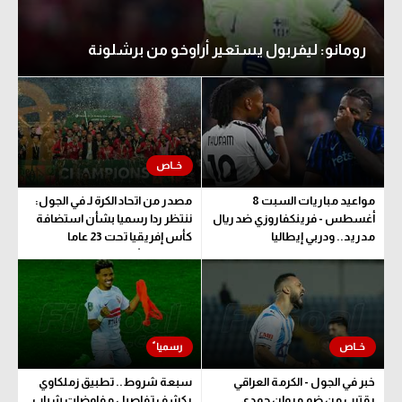
رومانو: ليفربول يستعير أراوخو من برشلونة
مواعيد مباريات السبت 8
مصدر من اتحاد الكرة لـ في الجول:
أغسطس - فرينكفاروزي ضد ريال
ننتظر ردا رسميا بشأن استضافة
مدريد.. ودربي إيطاليا
كأس إفريقيا تحت 23 عاما
المؤهلة للأولمبياد
خبر في الجول - الكرمة العراقي
سبعة شروط.. تطبيق زملكاوي
يقترب من ضم مروان حمدي
يكشف تفاصيل مفاوضات شباب