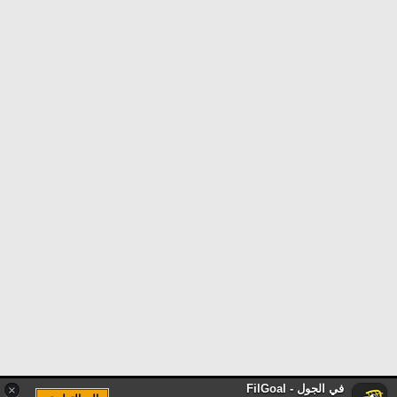
في الجول - FilGoal
×