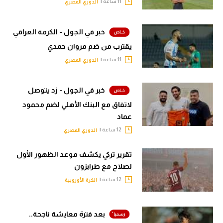
11 ساعة |
الدوري المصري
الوطن العربي
في المونديال
خبر في الجول - الكرمة العراقي
يقترب من ضم مروان حمدي
رياضة نسائية
11 ساعة |
الدوري المصري
آسيا
أمريكا
خبر في الجول - زد يتوصل
لاتفاق مع البنك الأهلي لضم محمود
ركن الألعاب
عماد
12 ساعة |
الدوري المصري
أقسام خاصة
تقرير تركي يكشف موعد الظهور الأول
Gamers
لصلاح مع طرابزون
ميركاتو
12 ساعة |
الكرة الأوروبية
تحقيق في الجول
بعد فترة معايشة ناجحة..
تقرير في الجول