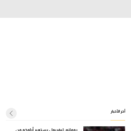
الدوري السعودي للمحترفين
دوري أبطال أوروبا
دوري أبطال إفريقيا
كل البطولات
أقسام
الكرة المصرية
الدوري المصري
الكرة الأوروبية
أخر الأخبار
الكرة الإفريقية
منتخب مصر
رومانو: ليفربول يستعير أراوخو من