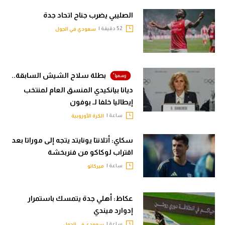
الوطن العربي
الصليبي يضرب جناح اتحاد جدة
52 دقيقة |
في المونديال
سعودي في الجول
رياضة نسائية
آسيا
بطلة سلاح الشيش السابقة..
ديانا بيانكيدي المنسق العام لمنتخب
أمريكا
إيطاليا خلفا لـ بوفون
ركن الألعاب
ساعة |
الكرة الأوروبية
سكاي: أتلانتا يونايتد يتجه إلى موراتا بعد
أقسام خاصة
اقتراب لوكاكو من فنربخشة
Gamers
ساعة |
ميركاتو
ميركاتو
عكاظ: أهلي جدة يتمسك باستمرار
تحقيق في الجول
إدوارد ميندي
تقرير في الجول
ساعة |
سعودي في الجول