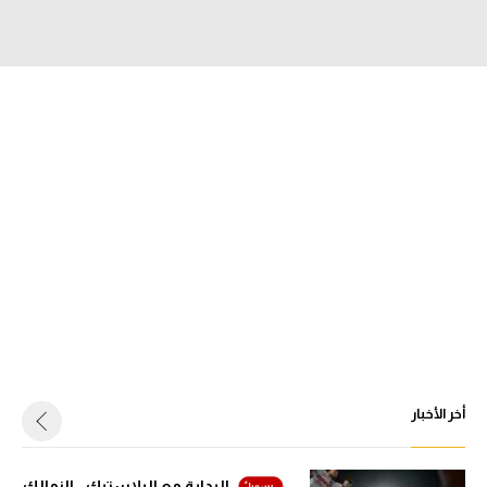
الدوري السعودي للمحترفين
دوري أبطال أوروبا
دوري أبطال إفريقيا
كل البطولات
أقسام
الكرة المصرية
الدوري المصري
الكرة الأوروبية
أخر الأخبار
الكرة الإفريقية
منتخب مصر
البداية مع البلاستيك.. الزمالك