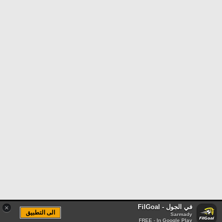
في الجول - FilGoal
×
الى التطبيق
Sarmady
FREE - In Google Play