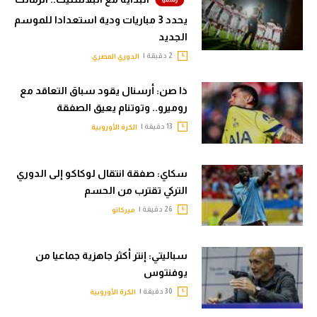
سعودي في الجول
يحدد 3 مباريات ودية استعدادا للموسم
الجديد
الدوري الإنجليزي
2 دقيقة |
الدوري المصري
الدوري الإسباني
ذا صن: أرسنال يقود سباق التعاقد مع
دوري أبطال أوروبا
روميرو.. وتوتنام يعيق الصفقة
13 دقيقة |
الكرة الأوروبية
القسم الثاني
رياضات أخرى
سكاي: صفقة انتقال لوكاكو إلى الدوري
أمم إفريقيا
التركي تقترب من الحسم
26 دقيقة |
ميركاتو
كرة السلة الأمريكية
كرة سلة
سباليتي: إنتر أكثر جاهزية جماعيا من
يوفنتوس
كرة يد
30 دقيقة |
الكرة الأوروبية
كرة طائرة