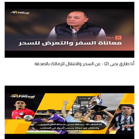
الوطن العربي
في المونديال
رياضة نسائية
آسيا
أمريكا
أنا طارق يحيى (2) - عن السحر والانتقال للزمالك بالصدفة
ركن الألعاب
أقسام خاصة
Gamers
ميركاتو
تحقيق في الجول
تقرير في الجول