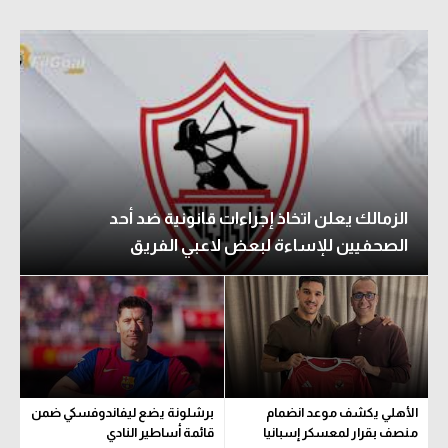
الزمالك يعلن اتخاذ إجراءات قانونية ضد أحد
الصحفيين للإساءة لبعض لاعبي الفريق
الأهلي يكشف موعد انضمام
برشلونة يضع ليفاندوفسكي ضمن
منصف بقرار لمعسكر إسبانيا
قائمة أساطير النادي