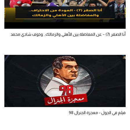
أنا الصقر (7) – عن المفاضلة بين الأهلي والزمالك.. وخوف شادي محمد
فيلم في الجول - معجزة الجنرال 98