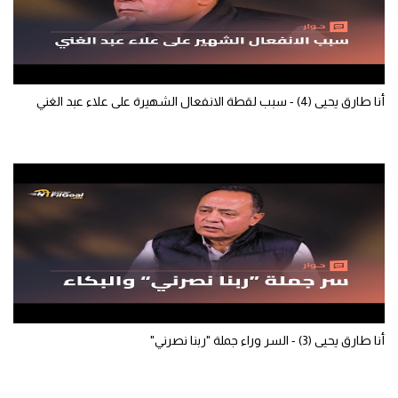
سعودي في الجول
الدوري الإنجليزي
الدوري الإسباني
أنا طارق يحيى (4) - سبب لقطة الانفعال الشهيرة على علاء عبد الغني
دوري أبطال أوروبا
القسم الثاني
رياضات أخرى
أمم إفريقيا
كرة السلة الأمريكية
كرة سلة
أنا طارق يحيى (3) - السر وراء جملة "ربنا نصرني"
كرة يد
كرة طائرة