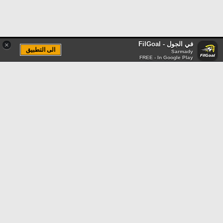
في الجول - FilGoal
×
الى التطبيق
Sarmady
FREE - In Google Play