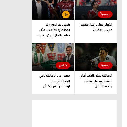
الأهلي يعلن رحيل محمد
رئيس طرابزون: لا
علي بن رمضان
يمكنك إقناع لاعب مثل
صلاح بالمال.. وتريزيجيه
لعب دورا إيجابيا
الزمالك يغلق الباب أمام
مصدر من الزمالك لـ في
عروض بيزيرا.. وينفي
الجول: لم ننذر
وعده بالرحيل
لودوجوريتس بشأن
مستحقات حسام عبد
المجيد.. وهذا الموعد
المتفق عليه