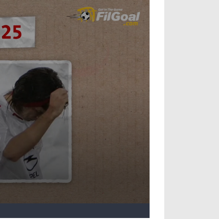
آراء حرة
الدوري ا
ركن الألعاب
دوري أبطا
دوري أبطا
كل البطولات