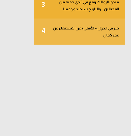
ميدو: الزمالك وقع في أيدي حفنة من
3
المحتالين.. والتاريخ سيخلد موقفنا
خبر في الجول – الأهلي يقرر الاستنغاء عن
4
عمر كمال