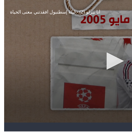
آسيا
دوري أبطال أوروبا
لسعودي للمحترفين
أمريكا
القسم الثاني
ل أوروبا
ركن الألعاب
رياضات أخرى
ل إفريقيا