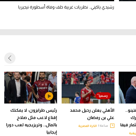
رشيدي ياكيني.. نظريات غريبة خلف وفاة أسطورة نيجيريا
ينو..
الأهلي يعلن رحيل محمد
رئيس طرابزون: لا يمكنك
رك
علي بن رمضان
إقناع لاعب مثل صلاح
ار فيفا
بالمال.. وتريزيجيه لعب دورا
ساعة |
الكرة المصرية
إيجابيا
ريقية