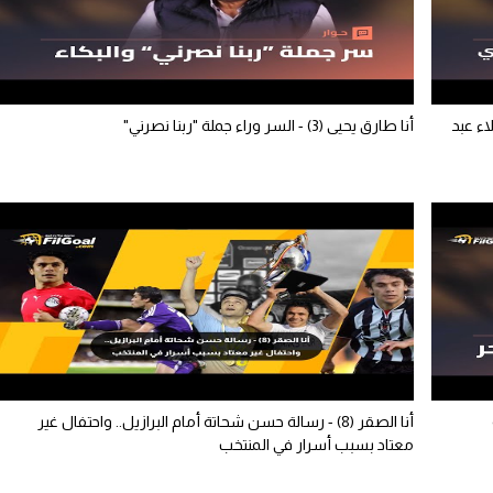
علاء عبد
أنا طارق يحيى (3) - السر وراء جملة "ربنا نصرني"
أنا الصقر (8) - رسالة حسن شحاتة أمام البرازيل.. واحتفال غير
معتاد بسبب أسرار في المنتخب