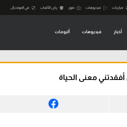
مباريات
فيديوهات
صور
ركن الألعاب
في المونديال
أخبار
فيديوهات
ألبومات
أقسام
أمم إفريقيا
الكرة المصرية
كرة السلة الأمر
الدوري المصري
لمصري
كرة سلة
الكرة الأوروبية
نجليزي الممتاز
كرة يد
الكرة الإفريقية
إسباني
كرة طائرة
منتخب مصر
إيطالي
الوطن العربي
سعودي في الجول
في المونديال
لماني
الدوري الإنجليزي
رياضة نسائية
لفرنسي
الدوري الإسباني