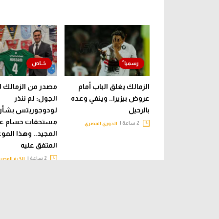
الزمالك يغلق الباب أمام
مصدر من الزمالك ل
عروض بيزيرا.. وينفي وعده
الجول: لم ننذر
بالرحيل
لودوجوريتس بشأن
مستحقات حسام عب
2 ساعة |
الدوري المصري
المجيد.. وهذا المو
المتفق عليه
2 ساعة |
الكرة المصر