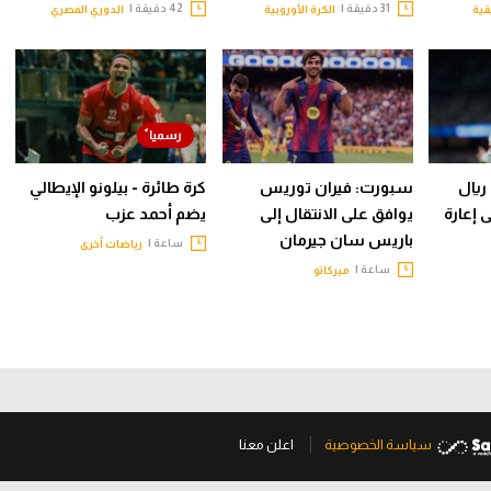
31 دقيقة |
42 دقيقة |
قية
الكرة الأوروبية
الدوري المصري
ريال
سبورت: فيران توريس
كرة طائرة - بيلونو الإيطالي
 إعارة
يوافق على الانتقال إلى
يضم أحمد عزب
باريس سان جيرمان
ساعة |
رياضات أخرى
ساعة |
ميركاتو
سياسة الخصوصية
اعلن معنا