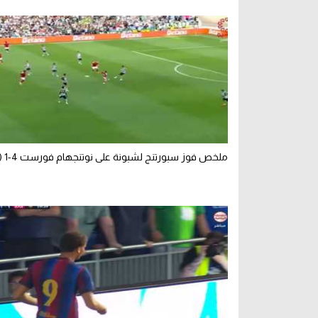
ملخص فوز سبورتنج لشبونة على نوتنجهام فورست 4-1 (ودي)