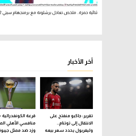
ثنائية حمزة.. ملخص تعادل برشلونة مع برمنجهام سيتي 2-2 (ودي)
أخر الأخبار
تقرير: جاكبو منفتح على
قرعة الكونفدرالية -
الانتقال إلى توتنام..
منافسي الأهلي المح
وليفربول يحدد سعر بيعه
وزد ضد ممثل جيبوت