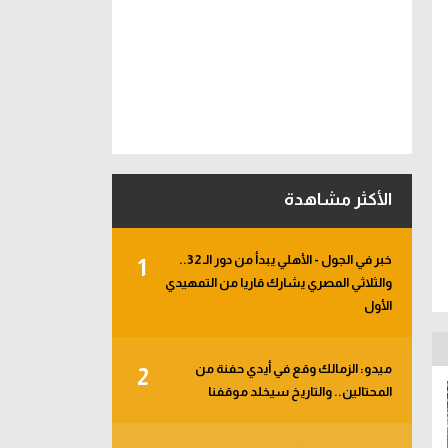
الأكثر مشاهدة
خبر في الجول - الأهلي يبدأ من دور الـ 32..
1
والثلاثي المصري يشارك قاريا من التمهيدي
الأول
ميدو: الزمالك وقع في أيدي حفنة من
2
المحتالين.. والتاريخ سيخلد موقفنا