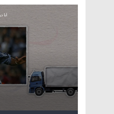
آراء حرة
الدوري ا
ركن الألعاب
دوري أبطا
دوري أبطا
كل البطولات