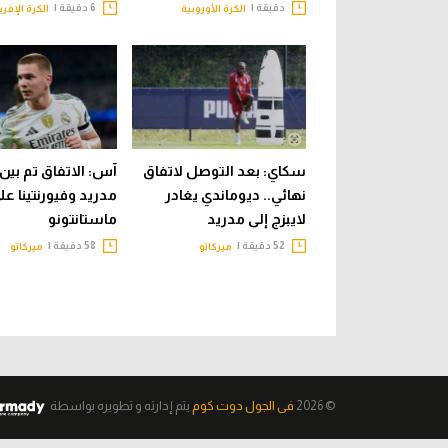
دقيقة |
6 دقيقة |
الكرة الأوروبية
الكرة الإفري
سكاي: بعد التوصل لاتفاق
آس: الاتفاق تم بين 
نهائي.. ديوماندي يغادر
مدريد وفيورنتينا على
لايبزج إلى مدريد
ماستانتونو
52 دقيقة |
58 دقيقة |
ميركاتو
ميركاتو
© 2026
فى الجول دوت كوم
يتم إدارته و تطويره
بواسطة