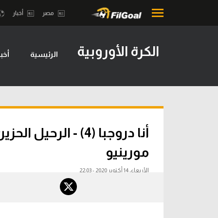
مصر
أخبار
الكرة الأوروبية
الرئيسية
أخبا
محتوى إخباري
بطولات
الرئيسية
أمريكا 2026
أخبار
الدوري ا
مباريات
الدوري الإ
أنا دروجبا (4) - الر
ميركاتو
الدوري ال
مورينيو
فانتازي في الجول
الدوري ال
الأربعاء، 14 أكتوبر 2020 - 22:03
مسابقة التوقعات
الدوري الأ
فيديوهات
الدوري ا
عدسات