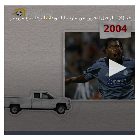
آسيا
دوري أبطال أوروبا
لسعودي للمحترفين
أمريكا
القسم الثاني
ل أوروبا
ركن الألعاب
رياضات أخرى
ل إفريقيا