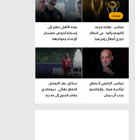
مباشر - نهاية قرعة
بعثة الأهلي تطير إلى
الكونفدرالية.. في انتظار
إسبانيا لخوض معسكر
دوري أبطال إفريقيا
الإعداد ومواجهة
برشلونة
تيباس: الخليفي لا يصلح
سكاي: بعد التوصل
لرئاسة فيفا.. وإنفانتينو
لاتفاق نهائي.. ديوماندي
يجب أن يرحل
يغادر لايبزج إلى مدريد