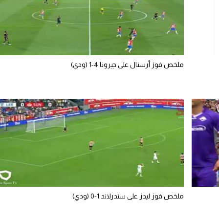
ملخص فوز أرسنال على جيرونا 4-1 (ودي)
ملخص فوز ليدز على سندرلاند 1-0 (ودي)