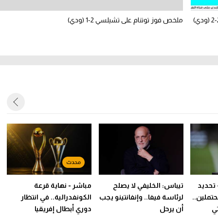
ملخص فوز توتنام على تشيلسي 2-1 (ودي)
 تحديد
تيباس: الخليفي لا يصلح
مباشر - نهاية قرعة
تملين..
لرئاسة فيفا.. وإنفانتينو يجب
الكونفدرالية.. في انتظار
ي
أن يرحل
دوري أبطال إفريقيا