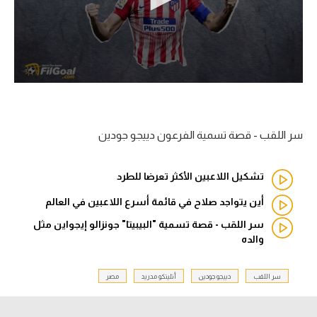
آراء حرة
ركن الألعاب
بطولات
أمريكا 2026
سر اللقب - قصة تسمية الفرعون دييجو جودين
الدوري المصري
تشكيل اللاعبين الأكثر تعرضا للطرد
الدوري الإنجليزي الممتاز
أين يتواجد صلاح في قائمة أسرع اللاعبين في العالم
الدوري الإسباني
سر اللقب - قصة تسمية "البيبيتا" جونزالو إيجواين مثل
والده
الدوري الإيطالي
سر اللقب
دييجو جودين
أتليتكو مدريد
مصر
الدوري الألماني
الدوري الفرنسي