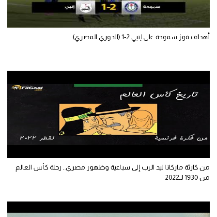
سعودي في الجول
الدوري الإنجليزي
أهداف فوز سموحة على إنبي 2-1 (الدوري المصري)
الدوري الإسباني
دوري أبطال أوروبا
القسم الثاني
رياضات أخرى
أمم إفريقيا
كرة السلة الأمريكية
من كارثة ماركانا ليد الرب إلى سباعية وظهور مصري.. رحلة كأس العالم
كرة سلة
من 1930 لـ2022
كرة يد
كرة طائرة