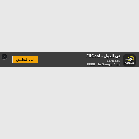
في الجول - FilGoal
×
الى التطبيق
Sarmady
FREE - In Google Play