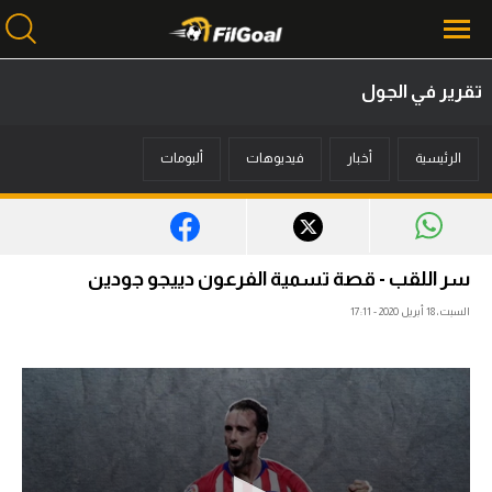
تقرير في الجول
محتوى إخباري
الرئيسية
أخبار
فيديوهات
ألبومات
الرئيسية
أخبار
مباريات
سر اللقب - قصة تسمية الفرعون دييجو جودين
ميركاتو
السبت، 18 أبريل 2020 - 17:11
فانتازي في الجول
مسابقة التوقعات
فيديوهات
عدسات