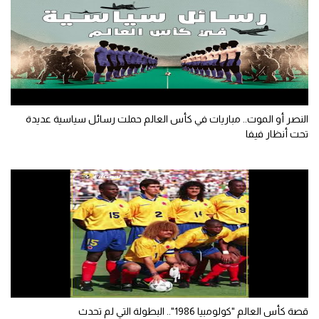
الوطن العربي
في المونديال
رياضة نسائية
آسيا
النصر أو الموت.. مباريات في كأس العالم حملت رسائل سياسية عديدة
أمريكا
تحت أنظار فيفا
ركن الألعاب
أقسام خاصة
Gamers
ميركاتو
تحقيق في الجول
تقرير في الجول
قصة كأس العالم "كولومبيا 1986".. البطولة التي لم تحدث