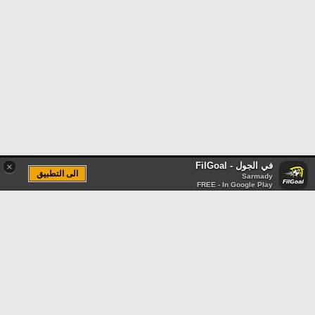
في الجول - FilGoal
×
الى التطبيق
Sarmady
FREE - In Google Play