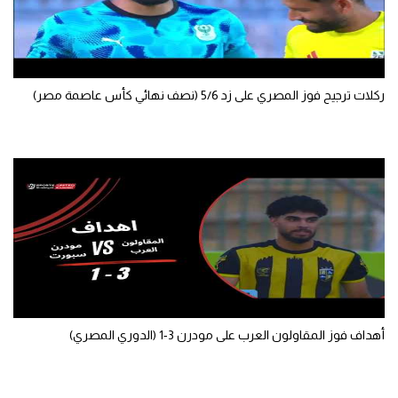
ركلات ترجيح فوز المصري على زد 5/6 (نصف نهائي كأس عاصمة مصر)
أهداف فوز المقاولون العرب على مودرن 3-1 (الدوري المصري)