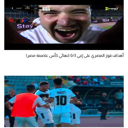
الوطن العربي
في المونديال
رياضة نسائية
آسيا
أمريكا
أهداف فوز المصري على إنبي 0/3 (نهائي كأس عاصمة مصر)
ركن الألعاب
أقسام خاصة
Gamers
ميركاتو
تحقيق في الجول
تقرير في الجول