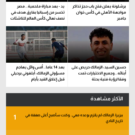
برشلونة يعلن فتح باب حجز تذاكر
يد - بعد مباراة ملحمية.. مصر
مواجهة الأهلي في كأس خوان
تخسر من إسبانيا بفارق هدف في
جامبر
نصف نهائي كأس العالم للناشئات
حسين السيد: الزمالك حريص على
بعد 14 عاما.. أنس وائل يهاجم
أبنائه.. وجميع الاختيارات تمت
مسؤولي الزمالك: أبلغوني برحيلي
وفقا لرؤية فنية بحتة
قبل إغلاق القيد بأيام
الأكثر مشاهدة
بيزيرا: الزمالك لم يلتزم بوعده معي.. وكنت سأصبح أغلى صفقة في
1
تاريخ النادي