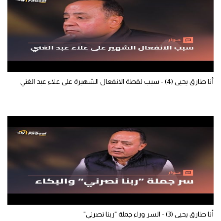
سعودي في الجول
الدوري الإنجليزي
الدوري الإسباني
دوري أبطال أوروبا
أنا طارق يحيى (4) - سبب لقطة الانفعال الشهيرة على علاء عبد الغني
القسم الثاني
رياضات أخرى
أمم إفريقيا
كرة السلة الأمريكية
كرة سلة
كرة يد
كرة طائرة
أنا طارق يحيى (3) - السر وراء جملة "ربنا نصرني"