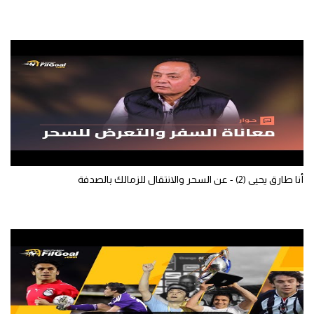
الوطن العربي
في المونديال
رياضة نسائية
آسيا
أمريكا
ركن الألعاب
أنا طارق يحيى (2) - عن السحر والانتقال للزمالك بالصدفة
أقسام خاصة
Gamers
ميركاتو
تحقيق في الجول
تقرير في الجول