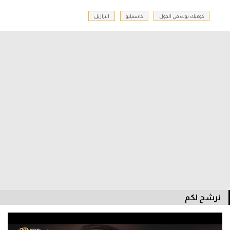
كوميك بوك في الجول
كاستيليو
البرازيل
الدوري السعودي للمحترفين
دوري أبطال أوروبا
دوري أبطال إفريقيا
كل البطولات
أقسام
الكرة المصرية
الدوري المصري
الكرة الأوروبية
نرشح لكم
الكرة الإفريقية
منتخب مصر