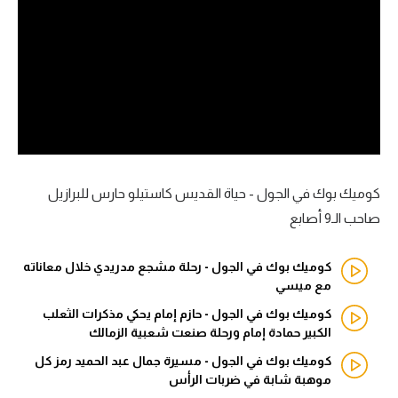
آراء حرة
ركن الألعاب
بطولات
أمريكا 2026
الدوري المصري
كوميك بوك في الجول - حياة القديس كاستيلو حارس للبرازيل
صاحب الـ9 أصابع
الدوري الإنجليزي الممتاز
كوميك بوك في الجول - رحلة مشجع مدريدي خلال معاناته
الدوري الإسباني
مع ميسي
الدوري الإيطالي
كوميك بوك في الجول - حازم إمام يحكي مذكرات الثعلب
الكبير حمادة إمام ورحلة صنعت شعبية الزمالك
الدوري الألماني
كوميك بوك في الجول - مسيرة جمال عبد الحميد رمز كل
موهبة شابة في ضربات الرأس
الدوري الفرنسي