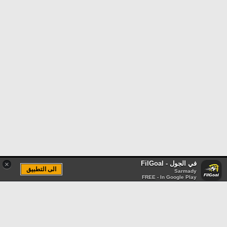
في الجول - FilGoal
×
الى التطبيق
Sarmady
FREE - In Google Play