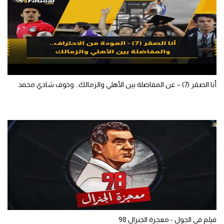
أنا الصقر (7) – عن المفاضلة بين الأهلي والزمالك.. وخوف شادي محمد
فيلم في الجول - معجزة الجنرال 98