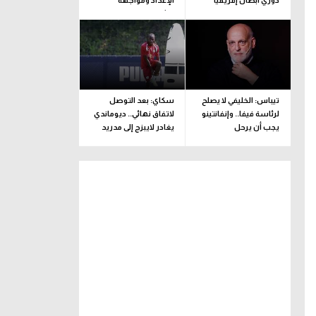
دوري أبطال إفريقيا
الإعداد ومواجهة
برشلونة
تيباس: الخليفي لا يصلح
سكاي: بعد التوصل
لرئاسة فيفا.. وإنفانتينو
لاتفاق نهائي.. ديوماندي
يجب أن يرحل
يغادر لايبزج إلى مدريد