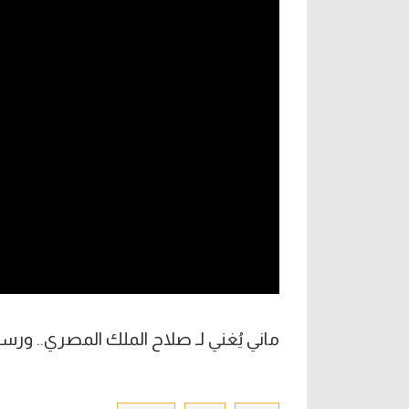
آراء حرة
الدوري ا
ركن الألعاب
دوري أبطا
دوري أبطا
كل البطولات
ماني يُغني لـ صلاح الملك المصري.. ورسا