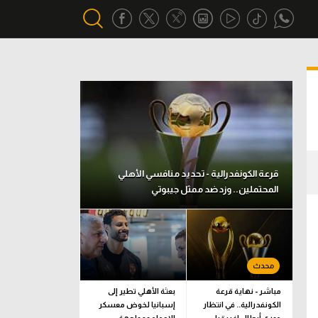
أقسام خاصة
Gamers
يكية
ميركاتو
تحقيق في الجول
قرعة الكونفدرالية - تحديد منافسي الأهلي
المحتملين.. وزد ضد ممثل جيبوتي
تقرير في الجول
تحليل في الجول
حكايات في الجول
كويز في الجول
مباشر - نهاية قرعة
بعثة الأهلي تطير إلى
الكونفدرالية.. في انتظار
إسبانيا لخوض معسكر
فيديو في الجول