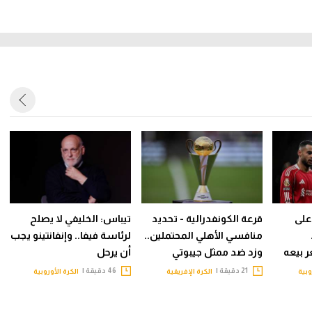
على
قرعة الكونفدرالية - تحديد
تيباس: الخليفي لا يصلح
منافسي الأهلي المحتملين..
لرئاسة فيفا.. وإنفانتينو يجب
 بيعه
وزد ضد ممثل جيبوتي
أن يرحل
21 دقيقة |
46 دقيقة |
وبية
الكرة الإفريقية
الكرة الأوروبية