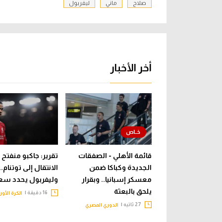
صلاح
ماني
ليفربول
أخر الأخبار
قائمة الأهلي - الصفقات
تقرير: جاكبو منفتح 
الجديدة وكباكا ضمن
الانتقال إلى توتنام..
معسكر إسبانيا.. وبقرار
وليفربول يحدد سعر
يلحق بالبعثة
16 دقيقة |
الكرة الأور
27 ثاتيه |
الدوري المصري