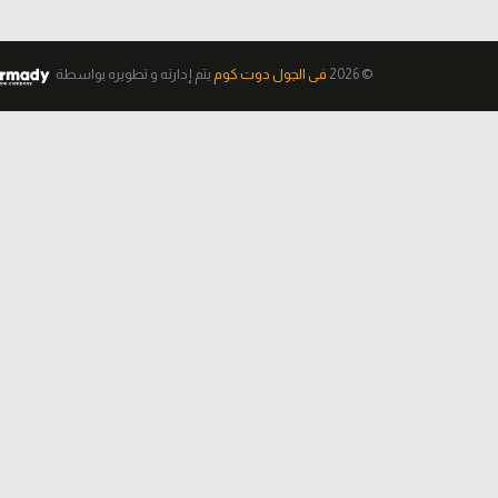
© 2026
فى الجول دوت كوم
يتم إدارته و تطويره
بواسطة