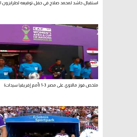
استقبال حاشد لمحمد صلاح في حفل توقيعه لطرابزون ال
ملخص فوز مالاوي على مصر 3-1 (أمم إفريقيا سيدات)