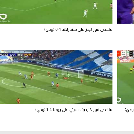
ملخص فوز ليدز على سندرلاند 1-0 (ودي)
ملخص فوز كارديف سيتي على روما 4-1 (ودي)