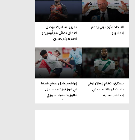
الاتحاد الأرجنتيني يدعم
تقرير: سلتيك توصل
إنفانتينو
لاتفاق نهائي مع أوفييدو
لضم هيثم حسن
سكاي: اتهام إيفان توني
إبراهيم عادل يصنع هدفا
بالاعتداء والتسبب في
في فوز نورشيلاند على
إصابة جسدية
فالور بتصفيات دوري
المؤتمر الأوروبي