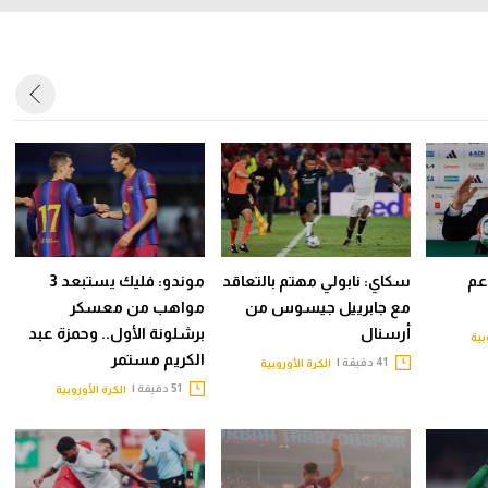
دعم
سكاي: نابولي مهتم بالتعاقد
موندو: فليك يستبعد 3
مع جابرييل جيسوس من
مواهب من معسكر
أرسنال
برشلونة الأول.. وحمزة عبد
بية
الكريم مستمر
41 دقيقة |
الكرة الأوروبية
51 دقيقة |
الكرة الأوروبية