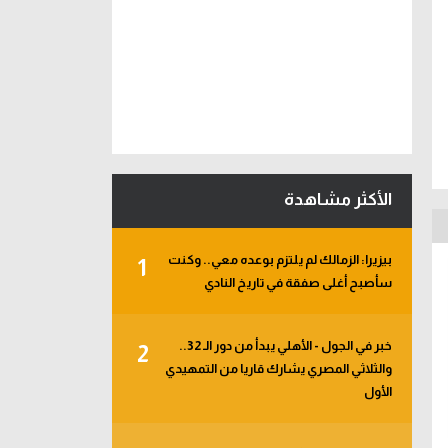
الأكثر مشاهدة
بيزيرا: الزمالك لم يلتزم بوعده معي.. وكنت
1
سأصبح أغلى صفقة في تاريخ النادي
خبر في الجول - الأهلي يبدأ من دور الـ 32..
2
والثلاثي المصري يشارك قاريا من التمهيدي
الأول