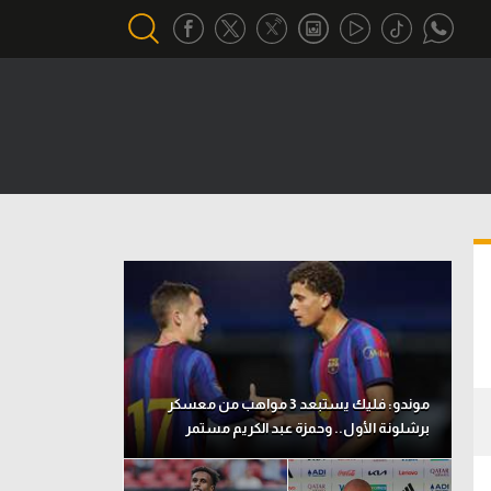
أقسام خاصة
Gamers
يكية
ميركاتو
تحقيق في الجول
تقرير في الجول
تحليل في الجول
حكايات في الجول
موندو: فليك يستبعد 3 مواهب من معسكر
برشلونة الأول.. وحمزة عبد الكريم مستمر
كويز في الجول
فيديو في الجول