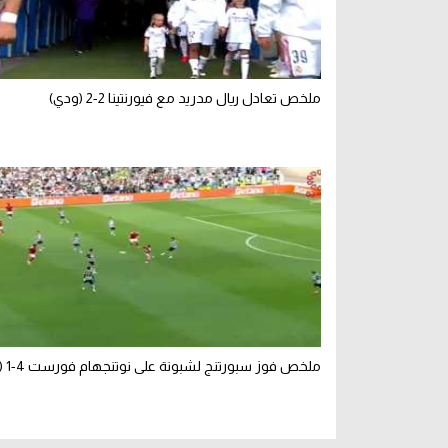
ملخص تعادل ريال مدريد مع فيورنتينا 2-2 (ودي)
ملخص فوز سبورتنج لشبونة على نوتنجهام فورست 4-1 (ودي)