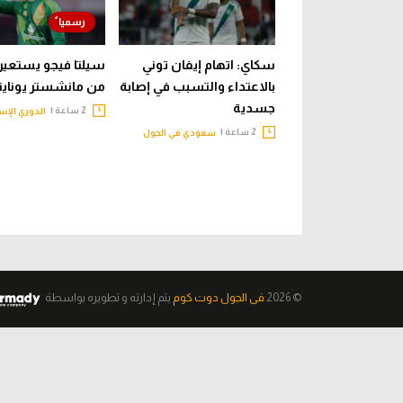
سكاي: اتهام إيفان توني
سيلتا فيجو يستعير ب
بالاعتداء والتسبب في إصابة
من مانشستر يونايت
جسدية
2 ساعة |
الدوري الإس
2 ساعة |
سعودي في الجول
© 2026
فى الجول دوت كوم
يتم إدارته و تطويره
بواسطة