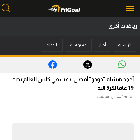
رياضات أخرى
محتوى إخباري
الرئيسية
أخبار
فيديوهات
ألبومات
الرئيسية
أخبار
مباريات
أحمد هشام "دودو" أفضل لاعب في كأس العالم تحت
ميركاتو
19 عاما لكرة اليد
الأحد، 18 أغسطس 2019 - 23:20
فانتازي في الجول
مسابقة التوقعات
فيديوهات
عدسات