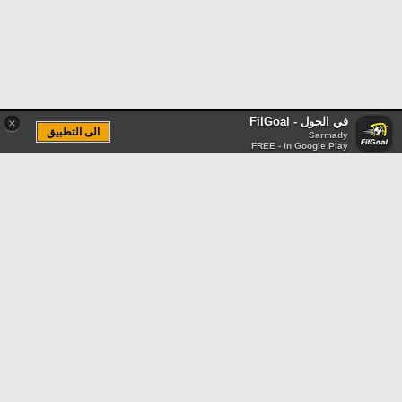
في الجول - FilGoal
×
الى التطبيق
Sarmady
FREE - In Google Play