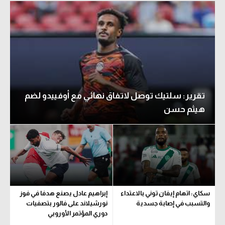
تقرير: سلتيك توصل لاتفاق نهائي مع أوفييدو لضم
هيثم حسن
سكاي: اتهام إيفان توني بالاعتداء
إبراهيم عادل يصنع هدفا في فوز
والتسبب في إصابة جسدية
نورشيلاند على فالور بتصفيات
دوري المؤتمر الأوروبي