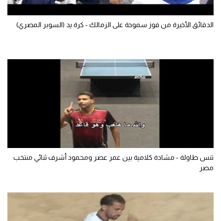
الوطن العربي
الدقائق الأخيرة من فوز سموحة على الزمالك - كرة يد (السوبر المصري)
في المونديال
رياضة نسائية
آسيا
أمريكا
ركن الألعاب
أقسام خاصة
Gamers
تنس طاولة - مشادة كلامية بين عمر عصر ومحمود أشرف ثنائي منتخب
مصر
ميركاتو
تحقيق في الجول
تقرير في الجول