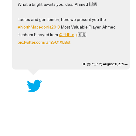
What a bright awaits you, dear Ahmed 🙌🏽
آراء حرة
Ladies and gentlemen, here we present you the
ركن الألعاب
#NorthMacedonia2019
Most Valuable Player: Ahmed
Hesham Elsayed from
@EHF_eg
🇪🇬
بطولات
pic.twitter.com/SmSC1XLBst
أمريكا 2026
الدوري المصري
August 18, 2019
— IHF (@ihf_info)
الدوري الإنجليزي الممتاز
الدوري الإسباني
الدوري الإيطالي
الدوري الألماني
الدوري الفرنسي