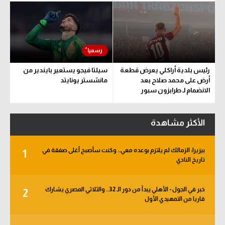
رئيس بلدية أراكلي يعرض قطعة
سيلتا فيجو يستعير بايندير من
أرض على محمد صلاح بعد
مانشستر يونايتد
الانضمام لـ طرابزون سبور
الأكثر مشاهدة
بيزيرا: الزمالك لم يلتزم بوعده معي.. وكنت سأصبح أغلى صفقة في
1
تاريخ النادي
خبر في الجول - الأهلي يبدأ من دور الـ 32.. والثلاثي المصري يشارك
2
قاريا من التمهيدي الأول