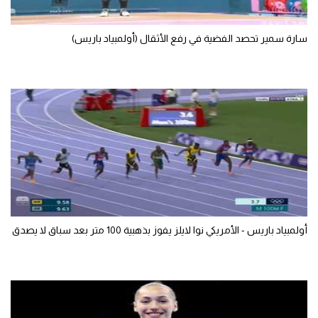
سارة سمير تحصد الفضية في رفع الأثقال (أولمبياد باريس)
أولمبياد باريس - الأمريكي نوا لايلز يفوز بذهبية 100 متر بعد سباق لا يصدق