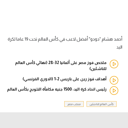
الدوري السعودي للمحترفين
دوري أبطال أوروبا
دوري أبطال إفريقيا
أحمد هشام "دودو" أفضل لاعب في كأس العالم تحت 19 عاما لكرة
اليد
كل البطولات
ملخص فوز مصر على ألمانيا 32-28 (نهائي كأس العالم
للناشئين)
أقسام
الكرة المصرية
أهداف فوز رين على باريس 2-1 (الدوري الفرنسي)
رئيس اتحاد كرة اليد: 1500 جنيه مكافأة التتويج بكأس العالم
الدوري المصري
الكرة الأوروبية
كأس العالم للناشئين
منتخب مصر
الكرة الإفريقية
منتخب مصر