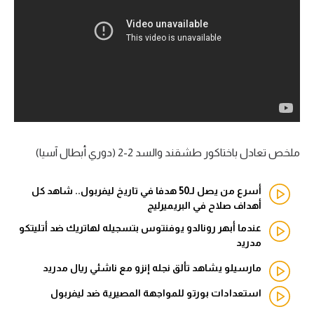
آراء حرة
ركن الألعاب
بطولات
أمريكا 2026
الدوري المصري
ملخص تعادل باختاكور طشقند والسد 2-2 (دوري أبطال آسيا)
الدوري الإنجليزي الممتاز
أسرع من يصل لـ50 هدفا في تاريخ ليفربول.. شاهد كل
أهداف صلاح في البريميرليج
الدوري الإسباني
عندما أبهر رونالدو يوفنتوس بتسجيله لهاتريك ضد أتليتكو
مدريد
الدوري الإيطالي
مارسيلو يشاهد تألق نجله إنزو مع ناشئي ريال مدريد
الدوري الألماني
استعدادات بورتو للمواجهة المصيرية ضد ليفربول
الدوري الفرنسي