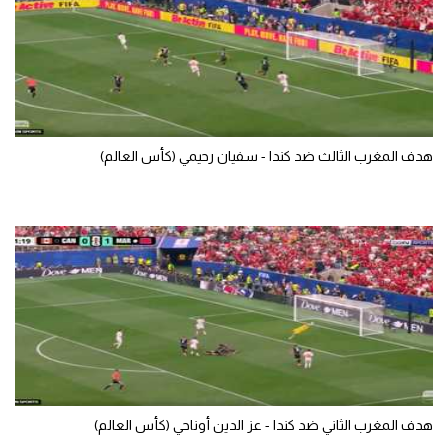
سعودي في الجول
الدوري الإنجليزي
الدوري الإسباني
دوري أبطال أوروبا
هدف المغرب الثالث ضد كندا - سفيان رحيمي (كأس العالم)
القسم الثاني
رياضات أخرى
أمم إفريقيا
كرة السلة الأمريكية
كرة سلة
كرة يد
هدف المغرب الثاني ضد كندا - عز الدين أوناحي (كأس العالم)
كرة طائرة