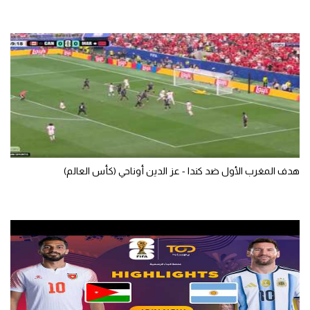
الوطن العربي
في المونديال
رياضة نسائية
آسيا
أمريكا
ركن الألعاب
هدف المغرب الأول ضد كندا - عز الدين أوناحي (كأس العالم)
أقسام خاصة
Gamers
ميركاتو
تحقيق في الجول
تقرير في الجول