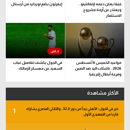
فيفا يعلن دعمه لإنفانتينو..
إيفرتون يضم نورجارد من أرسنال
ويعتذر عن أزمة مشروع
الاستثمار
مواعيد الخميس 6 أغسطس
في الجول يكشف تفاصيل غياب
2026.. ناشئات اليد ضد الصين
السعيد عن معسكر الزمالك
وقرعة أبطال إفريقيا
والكونفدرالية
الأكثر مشاهدة
خبر في الجول - الأهلي يبدأ من دور الـ 32.. والثلاثي المصري يشارك
1
قاريا من التمهيدي الأول