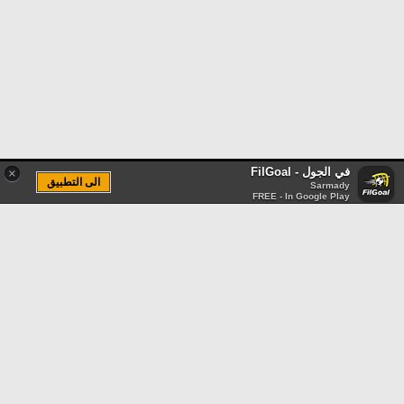
في الجول - FilGoal
×
الى التطبيق
Sarmady
FREE - In Google Play