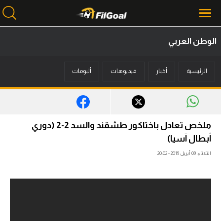
الوطن العربي
محتوى إخباري
الرئيسية
أخبار
فيديوهات
ألبومات
الرئيسية
أخبار
مباريات
ملخص تعادل باختاكور طشقند والسد 2-2 (دوري
ميركاتو
أبطال آسيا)
الثلاثاء، 09 أبريل 2019 - 20:02
فانتازي في الجول
مسابقة التوقعات
فيديوهات
عدسات