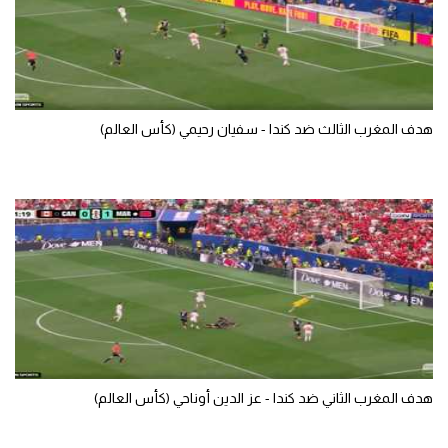
سعودي في الجول
الدوري الإنجليزي
الدوري الإسباني
هدف المغرب الثالث ضد كندا - سفيان رحيمي (كأس العالم)
دوري أبطال أوروبا
القسم الثاني
رياضات أخرى
أمم إفريقيا
كرة السلة الأمريكية
كرة سلة
كرة يد
هدف المغرب الثاني ضد كندا - عز الدين أوناحي (كأس العالم)
كرة طائرة