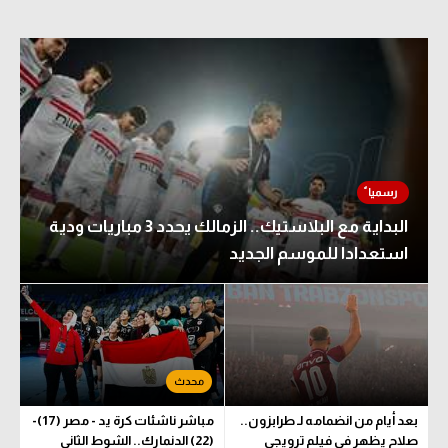
البداية مع البلاستيك.. الزمالك يحدد 3 مباريات ودية
استعدادا للموسم الجديد
بعد أيام من انضمامه لـ طرابزون..
مباشر ناشئات كرة يد - مصر (17)-
صلاح يظهر في فيلم ترويجي
(22) الدنمارك.. الشوط الثاني