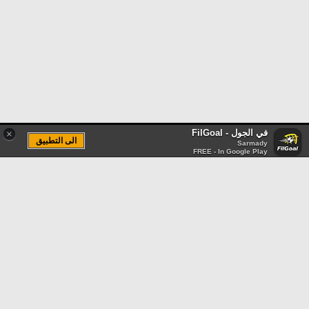
في الجول - FilGoal
×
الى التطبيق
Sarmady
FREE - In Google Play