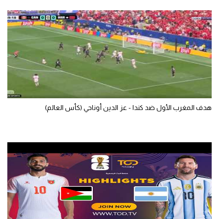
الوطن العربي
في المونديال
رياضة نسائية
آسيا
أمريكا
ركن الألعاب
هدف المغرب الأول ضد كندا - عز الدين أوناحي (كأس العالم)
أقسام خاصة
Gamers
ميركاتو
تحقيق في الجول
تقرير في الجول