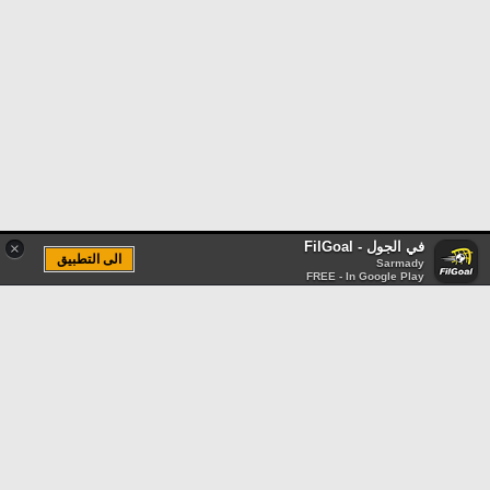
في الجول - FilGoal
×
الى التطبيق
Sarmady
FREE - In Google Play