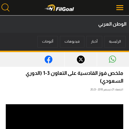
الوطن العربي
محتوى إخباري
الرئيسية
أخبار
فيديوهات
ألبومات
الرئيسية
أخبار
مباريات
ملخص فوز القادسية على التعاون 3-1 (الدوري
ميركاتو
السعودي)
الجمعة، 21 ديسمبر 2018 - 20:23
فانتازي في الجول
مسابقة التوقعات
فيديوهات
عدسات