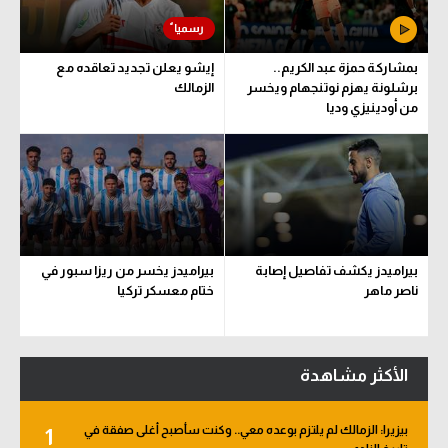
بمشاركة حمزة عبد الكريم..
إيشو يعلن تجديد تعاقده مع
برشلونة يهزم نوتنجهام ويخسر
الزمالك
من أودينيزي وديا
بيراميدز يكشف تفاصيل إصابة
بيراميدز يخسر من ريزا سبور في
ناصر ماهر
ختام معسكر تركيا
الأكثر مشاهدة
بيزيرا: الزمالك لم يلتزم بوعده معي.. وكنت سأصبح أغلى صفقة في
1