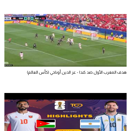
الوطن العربي
في المونديال
رياضة نسائية
آسيا
أمريكا
ركن الألعاب
هدف المغرب الأول ضد كندا - عز الدين أوناحي (كأس العالم)
أقسام خاصة
Gamers
ميركاتو
تحقيق في الجول
تقرير في الجول