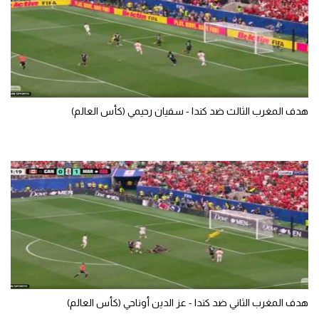
سعودي في الجول
الدوري الإنجليزي
الدوري الإسباني
دوري أبطال أوروبا
هدف المغرب الثالث ضد كندا - سفيان رحيمي (كأس العالم)
القسم الثاني
رياضات أخرى
أمم إفريقيا
كرة السلة الأمريكية
كرة سلة
كرة يد
هدف المغرب الثاني ضد كندا - عز الدين أوناحي (كأس العالم)
كرة طائرة