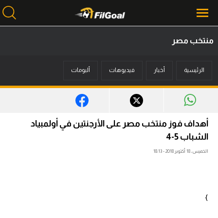
منتخب مصر
محتوى إخباري
الرئيسية
أخبار
فيديوهات
ألبومات
الرئيسية
أخبار
مباريات
أهداف فوز منتخب مصر على الأرجنتين في أولمبياد
ميركاتو
الشباب 5-4
الخميس، 18 أكتوبر 2018 - 18:13
فانتازي في الجول
مسابقة التوقعات
فيديوهات
}
عدسات