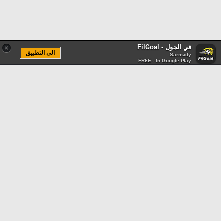
في الجول - FilGoal
×
الى التطبيق
Sarmady
FREE - In Google Play