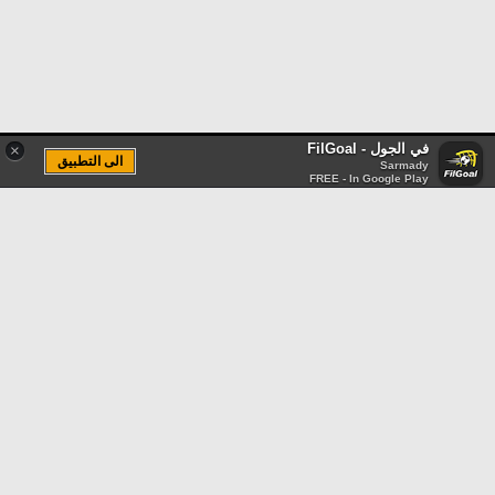
في الجول - FilGoal
×
الى التطبيق
Sarmady
FREE - In Google Play