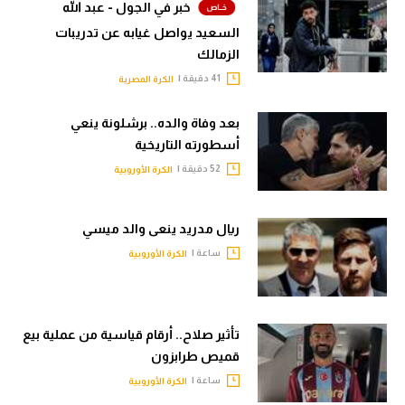
خبر في الجول - عبد الله
الوطن العربي
السعيد يواصل غيابه عن تدريبات
في المونديال
الزمالك
41 دقيقة |
الكرة المصرية
رياضة نسائية
بعد وفاة والده.. برشلونة ينعي
آسيا
أسطورته التاريخية
أمريكا
52 دقيقة |
الكرة الأوروبية
ركن الألعاب
ريال مدريد ينعى والد ميسي
ساعة |
الكرة الأوروبية
أقسام خاصة
Gamers
ميركاتو
تأثير صلاح.. أرقام قياسية من عملية بيع
قميص طرابزون
تحقيق في الجول
ساعة |
الكرة الأوروبية
تقرير في الجول