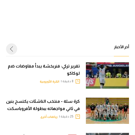
سعودي في الجول
الدوري الإنجليزي
الدوري الإسباني
دوري أبطال أوروبا
أخر الأخبار
القسم الثاني
تقرير تركي: فنربخشة يبدأ مفاوضات ضم
رياضات أخرى
لوكاكو
أمم إفريقيا
8 دقيقة |
الكرة الأوروبية
كرة السلة الأمريكية
كرة سلة - منتخب الناشئات يكتسح بنين
كرة سلة
في ثاني مواجهاته ببطولة الأفروباسكت
كرة يد
25 دقيقة |
رياضات أخرى
كرة طائرة