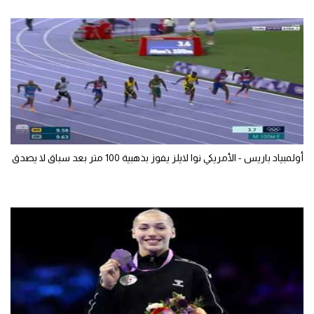
أولمبياد باريس - الأمريكي نوا لايلز يفوز بذهبية 100 متر بعد سباق لا يصدق