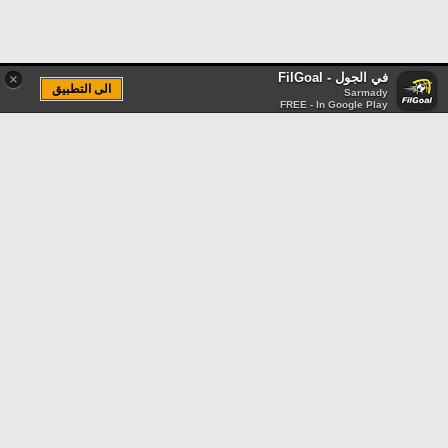
في الجول - FilGoal
×
الى التطبيق
Sarmady
FREE - In Google Play