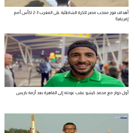
الوطن العربي
أهداف فوز منتخب مصر للكرة الشاطئية على المغرب 3-2 (كأس أمم
في المونديال
إفريقيا)
رياضة نسائية
آسيا
أمريكا
ركن الألعاب
أقسام خاصة
أول حوار مع محمد كيشو عقب عودته إلى القاهرة بعد أزمة باريس
Gamers
ميركاتو
تحقيق في الجول
تقرير في الجول