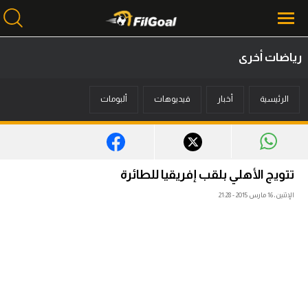
رياضات أخرى
محتوى إخباري
الرئيسية
أخبار
فيديوهات
ألبومات
الرئيسية
أخبار
مباريات
تتويج الأهلي بلقب إفريقيا للطائرة
ميركاتو
الإثنين، 16 مارس 2015 - 21:28
فانتازي في الجول
مسابقة التوقعات
فيديوهات
عدسات