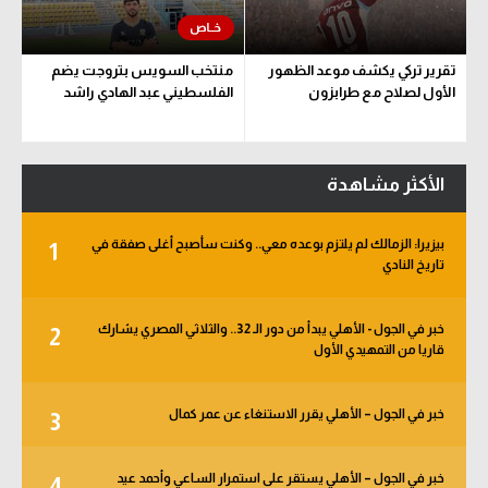
تقرير تركي يكشف موعد الظهور
منتخب السويس بتروجت يضم
الأول لصلاح مع طرابزون
الفلسطيني عبد الهادي راشد
الأكثر مشاهدة
بيزيرا: الزمالك لم يلتزم بوعده معي.. وكنت سأصبح أغلى صفقة في
1
تاريخ النادي
خبر في الجول - الأهلي يبدأ من دور الـ 32.. والثلاثي المصري يشارك
2
قاريا من التمهيدي الأول
خبر في الجول – الأهلي يقرر الاستنغاء عن عمر كمال
3
خبر في الجول – الأهلي يستقر على استمرار الساعي وأحمد عيد
4