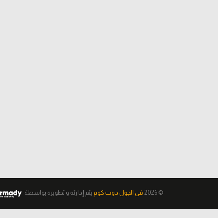
© 2026
فى الجول دوت كوم
يتم إدارته و تطويره
بواسطة