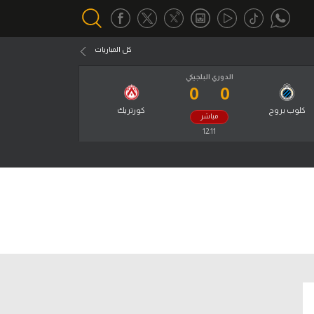
كل المباريات
الدوري البلجيكي
0
0
أقسام خاصة
Gamers
كلوب بروج
كورتريك
مباشر
يكية
12:12
ميركاتو
ل
تحقيق في الجول
تقرير في الجول
ل
تحليل في الجول
جول
حكايات في الجول
كويز في الجول
ل
فيديو في الجول